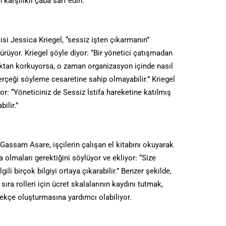
n karşılıklı çaba sarf edin.
isi Jessica Kriegel, “sessiz işten çıkarmanın”
ürüyor. Kriegel şöyle diyor: “Bir yönetici çatışmadan
ktan korkuyorsa, o zaman organizasyon içinde nasıl
gerçeği söyleme cesaretine sahip olmayabilir.” Kriegel
yor: “Yöneticiniz de Sessiz İstifa hareketine katılmış
ilir.”
Gassam Asare, işçilerin çalışan el kitabını okuyarak
a olmaları gerektiğini söylüyor ve ekliyor: “Size
ili birçok bilgiyi ortaya çıkarabilir.” Benzer şekilde,
 sıra rolleri için ücret skalalarının kaydını tutmak,
gerekçe oluşturmasına yardımcı olabiliyor.