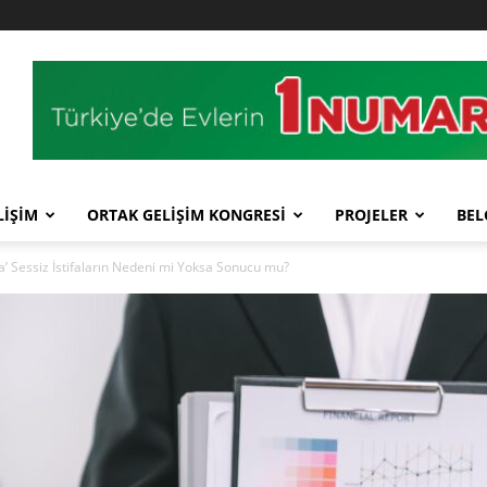
LİŞİM
ORTAK GELİŞİM KONGRESİ
PROJELER
BEL
a’ Sessiz İstifaların Nedeni mi Yoksa Sonucu mu?