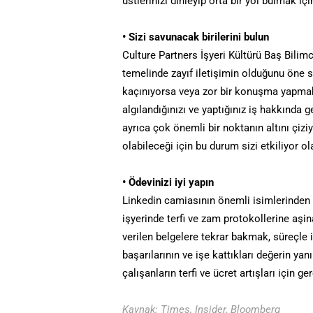
üstlerinizi dinleyip orta bir yol bulmak içi
• Sizi savunacak birilerini bulun
Culture Partners İşyeri Kültürü Baş Bilimc
temelinde zayıf iletişimin olduğunu öne s
kaçınıyorsa veya zor bir konuşma yapma
algılandığınızı ve yaptığınız iş hakkında 
ayrıca çok önemli bir noktanın altını çizi
olabileceği için bu durum sizi etkiliyor olab
• Ödevinizi iyi yapın
Linkedin camiasının önemli isimlerinden 
işyerinde terfi ve zam protokollerine aşin
verilen belgelere tekrar bakmak, süreçle ilg
başarılarının ve işe kattıkları değerin yanı
çalışanların terfi ve ücret artışları için 
Kaynak: Times, Insider, Bloomberg