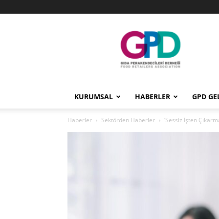
GPD
KURUMSAL
HABERLER
GPD GE
Haberler
Sektörden Haberler
‘Sessiz İşten Çıkarm