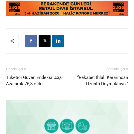
Önceki İçerik
Sonraki İçerik
Tüketici Güven Endeksi %3,6
“Rekabet İhlali Kararından
Azalarak 76,8 oldu
Üzüntü Duymaktayız”