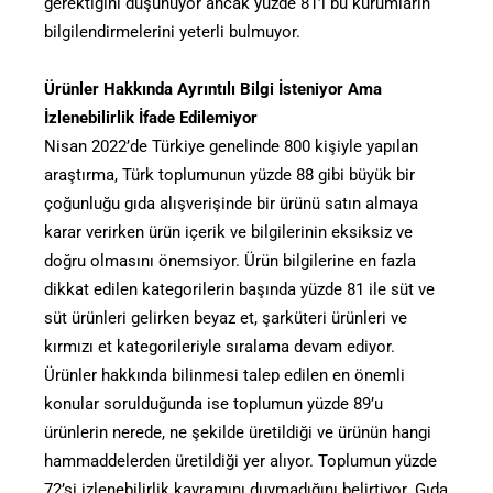
gerektiğini düşünüyor ancak yüzde 81’i bu kurumların
bilgilendirmelerini yeterli bulmuyor.
Ürünler Hakkında Ayrıntılı Bilgi İsteniyor Ama
İzlenebilirlik İfade Edilemiyor
Nisan 2022’de Türkiye genelinde 800 kişiyle yapılan
araştırma, Türk toplumunun yüzde 88 gibi büyük bir
çoğunluğu gıda alışverişinde bir ürünü satın almaya
karar verirken ürün içerik ve bilgilerinin eksiksiz ve
doğru olmasını önemsiyor. Ürün bilgilerine en fazla
dikkat edilen kategorilerin başında yüzde 81 ile süt ve
süt ürünleri gelirken beyaz et, şarküteri ürünleri ve
kırmızı et kategorileriyle sıralama devam ediyor.
Ürünler hakkında bilinmesi talep edilen en önemli
konular sorulduğunda ise toplumun yüzde 89’u
ürünlerin nerede, ne şekilde üretildiği ve ürünün hangi
hammaddelerden üretildiği yer alıyor. Toplumun yüzde
72’si izlenebilirlik kavramını duymadığını belirtiyor. Gıda