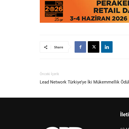
Share
Önceki İçerik
Lead Network Türkiye’ye İki Mükemmellik Ödü
İlet