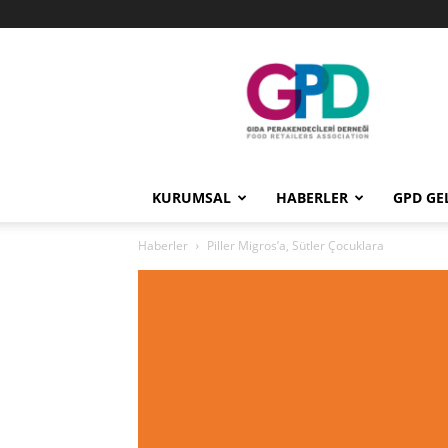
GPD
KURUMSAL
HABERLER
GPD GE
Haberler
Piller Migros’a, Sütler Çocuklara