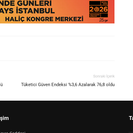
Sonraki İçerik
lü
Tüketici Güven Endeksi %3,6 Azalarak 76,8 oldu
işim
T