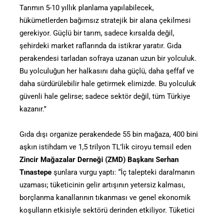
Tarımın 5-10 yıllık planlama yapılabilecek,
hükümetlerden bağımsız stratejik bir alana çekilmesi
gerekiyor. Güçlü bir tarım, sadece kırsalda değil,
şehirdeki market raflarında da istikrar yaratır. Gıda
perakendesi tarladan sofraya uzanan uzun bir yolculuk.
Bu yolculuğun her halkasını daha güçlü, daha şeffaf ve
daha sürdürülebilir hale getirmek elimizde. Bu yolculuk
güvenli hale gelirse; sadece sektör değil, tüm Türkiye
kazanır.”
Gıda dışı organize perakendede 55 bin mağaza, 400 bini
aşkın istihdam ve 1,5 trilyon TL’lik ciroyu temsil eden
Zincir Mağazalar Derneği (ZMD) Başkanı Serhan
Tınastepe
şunlara vurgu yaptı: “İç talepteki daralmanın
uzaması; tüketicinin gelir artışının yetersiz kalması,
borçlanma kanallarının tıkanması ve genel ekonomik
koşulların etkisiyle sektörü derinden etkiliyor. Tüketici