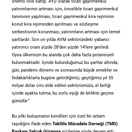
önemli role sahip. AYD olarak ticari gayrimenkul
yatırımlarının artması için, öncelikle ticari gayrimenkul
tanımının yapılması, ticari gayrimenkul kira rejiminin
konut kira rejiminden ayrılması ve sözleşme
serbestisinin korunması, yatırımların artması için temel
şartlardır. Son on yılda AVM sektöründeki yabancı
yatırımcı oranı yüzde 28’den yüzde 14’lere geriledi.
Oysa ülkemizin bu alanda çok daha fazla potansiyeli
bulunmaktadır. İçinde bulunduğumuz bu şartlar altında;
gün, pandemi dönemi ve sonrasında büyük emekler ve
fedakârlıklarla bugüne getirdiğimiz, geçtiğimiz yıl 55
milyar dolar ciro elde edilen sektörümüzü, el birliği
içinde ayakta tutma; bu zorlu eşiği de birlikte geçme
günüdür.”
Bu yılki buluşmanın kendileri için özel bir anlam
taşıdığını ifade eden
Taklitle Mücadele Derneği (TMD)
Başkanı Selçuk Güzenge
sözlerine şöyle devam etti: