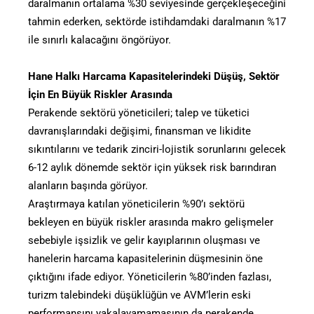
daralmanın ortalama %30 seviyesinde gerçekleşeceğini
tahmin ederken, sektörde istihdamdaki daralmanın %17
ile sınırlı kalacağını öngörüyor.
Hane Halkı Harcama Kapasitelerindeki Düşüş, Sektör
İçin En Büyük Riskler Arasında
Perakende sektörü yöneticileri; talep ve tüketici
davranışlarındaki değişimi, finansman ve likidite
sıkıntılarını ve tedarik zinciri-lojistik sorunlarını gelecek
6-12 aylık dönemde sektör için yüksek risk barındıran
alanların başında görüyor.
Araştırmaya katılan yöneticilerin %90’ı sektörü
bekleyen en büyük riskler arasında makro gelişmeler
sebebiyle işsizlik ve gelir kayıplarının oluşması ve
hanelerin harcama kapasitelerinin düşmesinin öne
çıktığını ifade ediyor. Yöneticilerin %80’inden fazlası,
turizm talebindeki düşüklüğün ve AVM’lerin eski
performansını yakalayamamasının da perakende