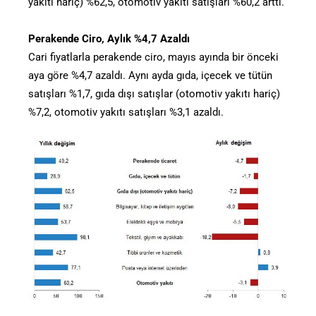
yakıtı hariç) %62,5, otomotiv yakıtı satışları %60,2 arttı.
Perakende Ciro, Aylık %4,7 Azaldı
Cari fiyatlarla perakende ciro, mayıs ayında bir önceki
aya göre %4,7 azaldı. Aynı ayda gıda, içecek ve tütün
satışları %1,7, gıda dışı satışlar (otomotiv yakıtı hariç)
%7,2, otomotiv yakıtı satışları %3,1 azaldı.