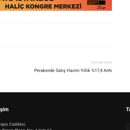
Sonraki İçerik
Perakende Satış Hacmi Yıllık %17,4 Arttı
işim
T
ayıs Caddesi,