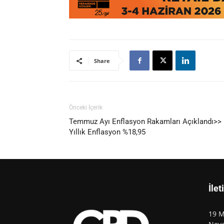
Share
Önceki İçerik
Temmuz Ayı Enflasyon Rakamları Açıklandı>>
Yıllık Enflasyon %18,95
İlet
19 M