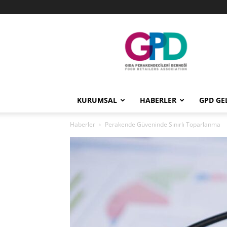
GPD
KURUMSAL
HABERLER
GPD GE
Haberler
Perakende Güveninde Sınırlı Toparlanma