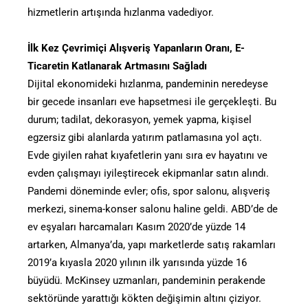
hizmetlerin artışında hızlanma vadediyor.
İlk Kez Çevrimiçi Alışveriş Yapanların Oranı, E-
Ticaretin Katlanarak Artmasını Sağladı
Dijital ekonomideki hızlanma, pandeminin neredeyse
bir gecede insanları eve hapsetmesi ile gerçekleşti. Bu
durum; tadilat, dekorasyon, yemek yapma, kişisel
egzersiz gibi alanlarda yatırım patlamasına yol açtı.
Evde giyilen rahat kıyafetlerin yanı sıra ev hayatını ve
evden çalışmayı iyileştirecek ekipmanlar satın alındı.
Pandemi döneminde evler; ofis, spor salonu, alışveriş
merkezi, sinema-konser salonu haline geldi. ABD’de de
ev eşyaları harcamaları Kasım 2020’de yüzde 14
artarken, Almanya’da, yapı marketlerde satış rakamları
2019’a kıyasla 2020 yılının ilk yarısında yüzde 16
büyüdü. McKinsey uzmanları, pandeminin perakende
sektöründe yarattığı kökten değişimin altını çiziyor.