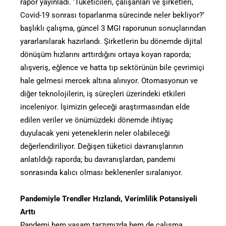
rapor yayınladı. ‘Tüketicileri, çalışanları ve şirketleri,
Covid-19 sonrası toparlanma sürecinde neler bekliyor?’
başlıklı çalışma, güncel 3 MGI raporunun sonuçlarından
yararlanılarak hazırlandı. Şirketlerin bu dönemde dijital
dönüşüm hızlarını arttırdığını ortaya koyan raporda;
alışveriş, eğlence ve hatta tıp sektörünün bile çevrimiçi
hale gelmesi mercek altına alınıyor. Otomasyonun ve
diğer teknolojilerin, iş süreçleri üzerindeki etkileri
inceleniyor. İşimizin geleceği araştırmasından elde
edilen veriler ve önümüzdeki dönemde ihtiyaç
duyulacak yeni yeteneklerin neler olabileceği
değerlendiriliyor. Değişen tüketici davranışlarının
anlatıldığı raporda; bu davranışlardan, pandemi
sonrasında kalıcı olması beklenenler sıralanıyor.
Pandemiyle Trendler Hızlandı, Verimlilik Potansiyeli
Arttı
Pandemi hem yaşam tarzımızda hem de çalışma