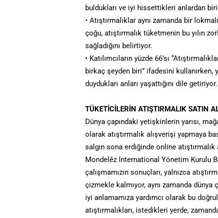
buldukları ve iyi hissettikleri anlardan bi
• Atıştırmalıklar aynı zamanda bir lokmal
çoğu, atıştırmalık tüketmenin bu yılın zo
sağladığını belirtiyor.
• Katılımcıların yüzde 66’sı “Atıştırmalıkl
birkaç şeyden biri” ifadesini kullanırken, 
duydukları anları yaşattığını dile getiriyor.
TÜKETİCİLERİN ATIŞTIRMALIK SATIN A
Dünya çapındaki yetişkinlerin yarısı, mağ
olarak atıştırmalık alışverişi yapmaya başl
salgın sona erdiğinde online atıştırmalık
Mondelēz International Yönetim Kurulu B
çalışmamızın sonuçları, yalnızca atıştırma
çizmekle kalmıyor, aynı zamanda dünya ça
iyi anlamamıza yardımcı olarak bu doğrul
atıştırmalıkları, istedikleri yerde, zam