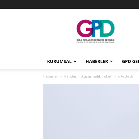
GPD
KURUMSAL
HABERLER
GPD GE
Haberler
Pandemi, Atıştırmalık Tüketimini Arttırdı