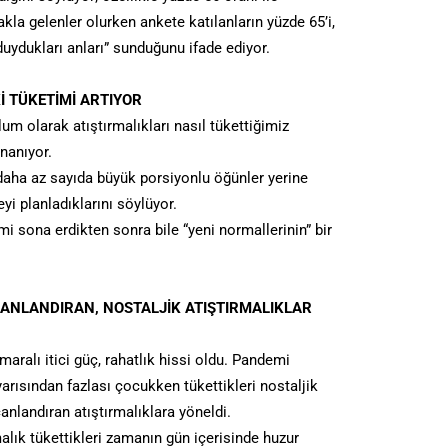
 akla gelenler olurken ankete katılanların yüzde 65’i,
 duydukları anları” sunduğunu ifade ediyor.
İ TÜKETİMİ ARTIYOR
plum olarak atıştırmalıkları nasıl tükettiğimiz
inanıyor.
 daha az sayıda büyük porsiyonlu öğünler yerine
i planladıklarını söylüyor.
emi sona erdikten sonra bile “yeni normallerinin” bir
CANLANDIRAN, NOSTALJİK ATIŞTIRMALIKLAR
maralı itici güç, rahatlık hissi oldu. Pandemi
arısından fazlası çocukken tükettikleri nostaljik
canlandıran atıştırmalıklara yöneldi.
rmalık tükettikleri zamanın gün içerisinde huzur