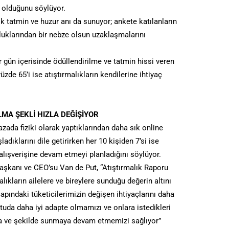
ri olduğunu söylüyor.
ık tatmin ve huzur anı da sunuyor; ankete katılanların
rluklarından bir nebze olsun uzaklaşmalarını
ar gün içerisinde ödüllendirilme ve tatmin hissi veren
yüzde 65’i ise atıştırmalıkların kendilerine ihtiyaç
LMA ŞEKLİ HIZLA DEĞİŞİYOR
azada fiziki olarak yaptıklarından daha sık online
adıklarını dile getirirken her 10 kişiden 7’si ise
 alışverişine devam etmeyi planladığını söylüyor.
aşkanı ve CEO’su Van de Put, “Atıştırmalık Raporu
lıkların ailelere ve bireylere sunduğu değerin altını
pındaki tüketicilerimizin değişen ihtiyaçlarını daha
tuda daha iyi adapte olmamızı ve onlara istedikleri
anda ve şekilde sunmaya devam etmemizi sağlıyor”