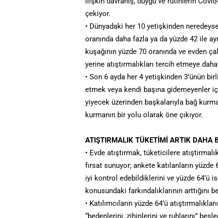
ilişkin davranış, duygu ve rutinlerin Covid
çekiyor.
• Dünyadaki her 10 yetişkinden neredeyse
oranında daha fazla ya da yüzde 42 ile ayn
kuşağının yüzde 70 oranında ve evden çal
yerine atıştırmalıkları tercih etmeye daha
• Son 6 ayda her 4 yetişkinden 3’ünün birl
etmek veya kendi başına gidemeyenler iç
yiyecek üzerinden başkalarıyla bağ kurmasıy
kurmanın bir yolu olarak öne çıkıyor.
ATIŞTIRMALIK TÜKETİMİ ARTIK DAHA B
• Evde atıştırmak, tüketicilere atıştırmalı
fırsat sunuyor; ankete katılanların yüzde 6
iyi kontrol edebildiklerini ve yüzde 64’ü i
konusundaki farkındalıklarının arttığını bel
• Katılımcıların yüzde 64’ü atıştırmalık
“bedenlerini, zihinlerini ve ruhlarını” besl