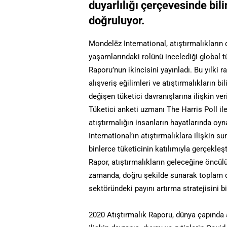
duyarlılığı çerçevesinde bil
doğruluyor.
Mondelēz International, atıştırmalıkların 
yaşamlarındaki rolünü incelediği global tü
Raporu’nun ikincisini yayınladı. Bu yılki 
alışveriş eğilimleri ve atıştırmalıkların b
değişen tüketici davranışlarına ilişkin ver
Tüketici anketi uzmanı The Harris Poll ile
atıştırmalığın insanların hayatlarında oy
International’ın atıştırmalıklara ilişkin su
binlerce tüketicinin katılımıyla gerçekleş
Rapor, atıştırmalıkların geleceğine öncülü
zamanda, doğru şekilde sunarak toplam değ
sektöründeki payını artırma stratejisini b
2020 Atıştırmalık Raporu, dünya çapında a