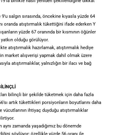
-19’la birlikte nasıl yeniden şekillendiğine dikkat
 9’u salgın sırasında, öncekine kıyasla yüzde 64
ı oranda atıştırmalık tükettiğini ifade ederken Y
ışanların yüzde 67 oranında bir kısmının öğünler
 yatkın olduğu görülüyor.
ikte atıştırmalık hazırlamak, atıştırmalık hediye
in market alışverişi yapmak dahil olmak üzere
la atıştırmalıklar, yalnızlığın bir ilacı ve bağ
İLİNÇLİ
kları bilinçli bir şekilde tüketmek için daha fazla
6’sı artık tükettikleri porsiyonların boyutlarını daha
se vücutlarının ihtiyaç duyduğu atıştırmalıklar
irtiyor.
ların aynı zamanda yaşadığımız bu dönemde
ediğini söylüyor; özellikle yüzde 56 oranı ile