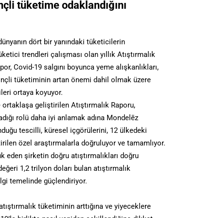
inçli tüketime odaklandığını
dünyanın dört bir yanındaki tüketicilerin
ketici trendleri çalışması olan yıllık Atıştırmalık
rapor, Covid-19 salgını boyunca yeme alışkanlıkları,
ilinçli tüketiminin artan önemi dahil olmak üzere
ileri ortaya koyuyor.
 ortaklaşa geliştirilen Atıştırmalık Raporu,
nadığı rolü daha iyi anlamak adına Mondelēz
nduğu tescilli, küresel içgörülerini, 12 ülkedeki
tirilen özel araştırmalarla doğruluyor ve tamamlıyor.
k eden şirketin doğru atıştırmalıkları doğru
eri 1,2 trilyon doları bulan atıştırmalık
ilgi temelinde güçlendiriyor.
tıştırmalık tüketiminin arttığına ve yiyeceklere