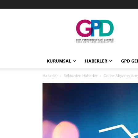
GPD
KURUMSAL
HABERLER
GPD GE
Haberler
Sektörden Haberler
Online Alışveriş Ar