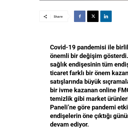
Share
Covid-19 pandemisi ile birlik
önemli bir değişim gösterdi
sağlık endişesinin tüm endi
ticaret farklı bir önem kaza
satışlarında büyük sıçramal
bir ivme kazanan online FMC
temizlik gibi market ürünleri
Paneli’ne göre pandemi etki
endişelerin öne çıktığı günü
devam ediyor.