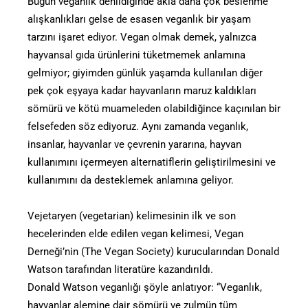
Bugün veganlık denildiğinde akla daha çok beslenme
alışkanlıkları gelse de esasen veganlık bir yaşam
tarzını işaret ediyor. Vegan olmak demek, yalnızca
hayvansal gıda ürünlerini tüketmemek anlamına
gelmiyor; giyimden günlük yaşamda kullanılan diğer
pek çok eşyaya kadar hayvanların maruz kaldıkları
sömürü ve kötü muameleden olabildiğince kaçınılan bir
felsefeden söz ediyoruz. Aynı zamanda veganlık,
insanlar, hayvanlar ve çevrenin yararına, hayvan
kullanımını içermeyen alternatiflerin geliştirilmesini ve
kullanımını da desteklemek anlamına geliyor.
Vejetaryen (vegetarian) kelimesinin ilk ve son
hecelerinden elde edilen vegan kelimesi, Vegan
Derneği’nin (The Vegan Society) kurucularından Donald
Watson tarafından literatüre kazandırıldı.
Donald Watson veganlığı şöyle anlatıyor: “Veganlık,
hayvanlar alemine dair sömürü ve zulmün tüm