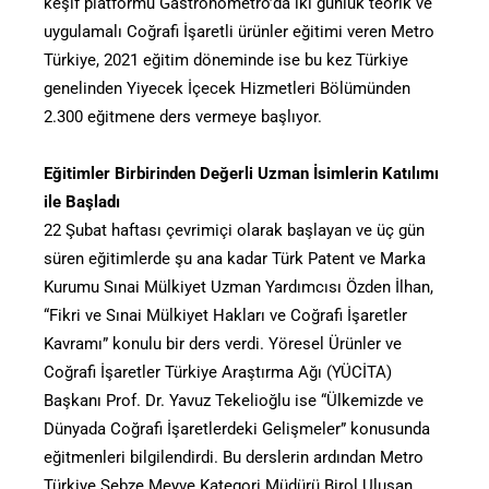
keşif platformu Gastronometro’da iki günlük teorik ve
uygulamalı Coğrafi İşaretli ürünler eğitimi veren Metro
Türkiye, 2021 eğitim döneminde ise bu kez Türkiye
genelinden Yiyecek İçecek Hizmetleri Bölümünden
2.300 eğitmene ders vermeye başlıyor.
Eğitimler Birbirinden Değerli Uzman İsimlerin Katılımı
ile Başladı
22 Şubat haftası çevrimiçi olarak başlayan ve üç gün
süren eğitimlerde şu ana kadar Türk Patent ve Marka
Kurumu Sınai Mülkiyet Uzman Yardımcısı Özden İlhan,
“Fikri ve Sınai Mülkiyet Hakları ve Coğrafi İşaretler
Kavramı” konulu bir ders verdi. Yöresel Ürünler ve
Coğrafi İşaretler Türkiye Araştırma Ağı (YÜCİTA)
Başkanı Prof. Dr. Yavuz Tekelioğlu ise “Ülkemizde ve
Dünyada Coğrafi İşaretlerdeki Gelişmeler” konusunda
eğitmenleri bilgilendirdi. Bu derslerin ardından Metro
Türkiye Sebze Meyve Kategori Müdürü Birol Uluşan,