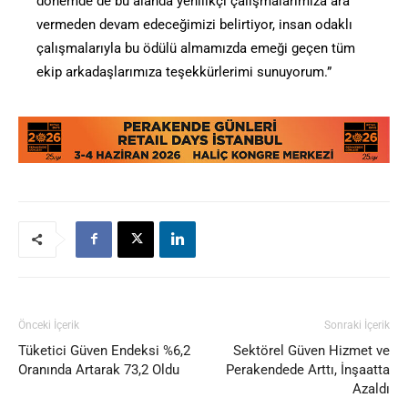
dönemde de bu alanda yenilikçi çalışmalarımıza ara
vermeden devam edeceğimizi belirtiyor, insan odaklı
çalışmalarıyla bu ödülü almamızda emeği geçen tüm
ekip arkadaşlarımıza teşekkürlerimi sunuyorum.”
Önceki İçerik
Sonraki İçerik
Tüketici Güven Endeksi %6,2
Sektörel Güven Hizmet ve
Oranında Artarak 73,2 Oldu
Perakendede Arttı, İnşaatta
Azaldı