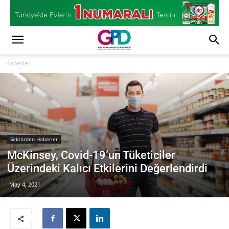
Haberler
Sektörden Haberler
McKinsey, Covid-19’un Tüketiciler
Üzerindeki Kalıcı Etkilerini Değerlendirdi
May 4, 2021