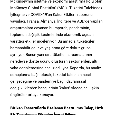
McKinsey’nin işletme ve ekonomi araştırma kolu olan
McKinsey Global Enstitüsü (MGI), ‘Tüketici Talebindeki
İyileşme ve COVID-19’un Kalıcı Etkileri’ raporunu
yayınladı. Fransa, Almanya, İngiltere ve ABD’de yapılan
araştırmalara dayanan bu raporda; pandeminin,
toplumun değişik kesimlerinde ekonomik açıdan
yarattığı etkiler inceleniyor. Bu amaçla, tüketiciler;
harcanabilir gelir ve yaşlarına göre dokuz gruba
ayrılıyor. Bunun yanı sıra tüketici harcamalarının
neredeyse dörtte üçünü oluşturan sektörlerden, altı
vaka derinlemesine analiz ediliyor. Raporda, bu analiz
sonuçlarına bağlı olarak, tüketici talebinin nasıl
gelişeceğine ve pandemiye bağlı davranışsal
değişikliklerden hangilerinin ‘kalıcı’ olacağına ilişkin
öngörüler ortaya konuyor.
Biriken Tasarruflarla Beslenen Bastırılmış Talep, Hızlı
Bir Toparlanma Sürecine İşaret Ediyor