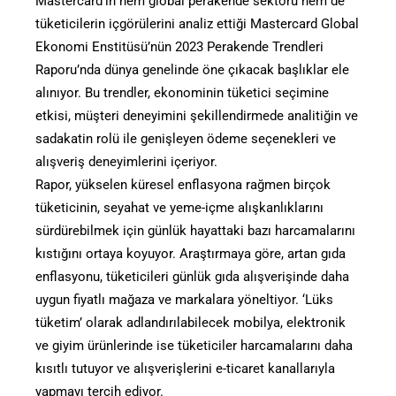
Mastercard’ın hem global perakende sektörü hem de
tüketicilerin içgörülerini analiz ettiği Mastercard Global
Ekonomi Enstitüsü’nün 2023 Perakende Trendleri
Raporu’nda dünya genelinde öne çıkacak başlıklar ele
alınıyor. Bu trendler, ekonominin tüketici seçimine
etkisi, müşteri deneyimini şekillendirmede analitiğin ve
sadakatin rolü ile genişleyen ödeme seçenekleri ve
alışveriş deneyimlerini içeriyor.
Rapor, yükselen küresel enflasyona rağmen birçok
tüketicinin, seyahat ve yeme-içme alışkanlıklarını
sürdürebilmek için günlük hayattaki bazı harcamalarını
kıstığını ortaya koyuyor. Araştırmaya göre, artan gıda
enflasyonu, tüketicileri günlük gıda alışverişinde daha
uygun fiyatlı mağaza ve markalara yöneltiyor. ‘Lüks
tüketim’ olarak adlandırılabilecek mobilya, elektronik
ve giyim ürünlerinde ise tüketiciler harcamalarını daha
kısıtlı tutuyor ve alışverişlerini e-ticaret kanallarıyla
yapmayı tercih ediyor.