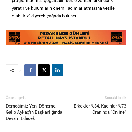
programlarımızı çoğaltabilirsek o zaman farkındalık
yaratır ve kurumların önemli adımlar atmasına vesile
olabiliriz” diyerek çağrıda bulundu.
Önceki İçerik
Sonraki İçerik
Derneğimiz Yeni Döneme,
Erkekler %84, Kadınlar %73
Galip Aykaç’ın Başkanlığında
Oranında “Online”
Devam Edecek