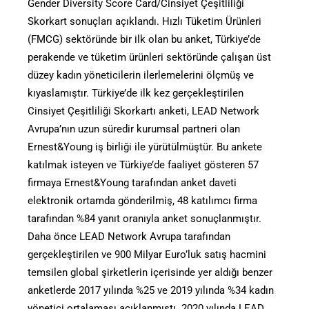
Gender Diversity Score Card/Cinsiyet Çeşitliliği
Skorkart sonuçları açıklandı. Hızlı Tüketim Ürünleri
(FMCG) sektöründe bir ilk olan bu anket, Türkiye’de
perakende ve tüketim ürünleri sektöründe çalışan üst
düzey kadın yöneticilerin ilerlemelerini ölçmüş ve
kıyaslamıştır. Türkiye’de ilk kez gerçekleştirilen
Cinsiyet Çeşitliliği Skorkartı anketi, LEAD Network
Avrupa’nın uzun süredir kurumsal partneri olan
Ernest&Young iş birliği ile yürütülmüştür. Bu ankete
katılmak isteyen ve Türkiye’de faaliyet gösteren 57
firmaya Ernest&Young tarafından anket daveti
elektronik ortamda gönderilmiş, 48 katılımcı firma
tarafından %84 yanıt oranıyla anket sonuçlanmıştır.
Daha önce LEAD Network Avrupa tarafından
gerçekleştirilen ve 900 Milyar Euro’luk satış hacmini
temsilen global şirketlerin içerisinde yer aldığı benzer
anketlerde 2017 yılında %25 ve 2019 yılında %34 kadın
yönetici ortalaması açıklanmıştı. 2020 yılında LEAD