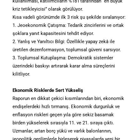
kullanılması, katılımcıların %18’i tarafından “en büyük
kriz tetikleyicisi” olarak görülüyor.
Kısa vadeli görünümde ilk 3 risk şu şekilde sıralanıyor:
1. Jeoekonomik Çatışma: Tedarik zincirlerini ve ortak
şoklara yanıt kapasitesini tehdit ediyor.
2. Yanlış ve Yanıltıcı Bilgi: Özellikle yapay zekâ ile
üretilen dezenformasyon, toplumsal güveni sarsıyor.
3. Toplumsal Kutuplaşma: Demokratik sistemler
üzerindeki baskıyı artırarak karar alma süreçlerini
kilitliyor.
Ekonomik Risklerde Sert Yükseliş
Raporun en dikkat çekici kısımlarından biri, ekonomik
endişelerdeki hızlı tırmanış. Ekonomik durgunluk ve
enflasyon riskleri geçen yıla göre sekiz basamak
birden yükselerek sırasıyla 11. ve 21. sıraya çıktı.
Uzmanlar; artan borç yükü ve varlık balonlarının,
jeopolitik gerilimlerle birleşerek piyasalarda yeni bir