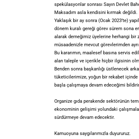
spekülasyonlar sonrası Sayın Devlet Bahçe
Maksadım asla kendisini kırmak değildi. 
Yaklaşık bir ay sonra (Ocak 2023’te) yap
dönem kuralı gereği görev sürem sona ere
alarak derneğimiz üyelerine herhangi bir 
müsaadenizle mevcut görevlerimden ayrılm
Bu kararımın, maalesef basına servis edil
alan taleple ve içerikle hiçbir ilgisinin ol
Benden sonra başkanlığı üstlenecek arka
tüketicilerimize, yoğun bir rekabet içinde
başla çalışmaya devam edeceğimi bildirir
Organize gıda perakende sektörünün tem
ekonominin gelişimi yolundaki çalışmaları
sürdürmeye devam edecektir.
Kamuoyuna saygılarımızla duyururuz.