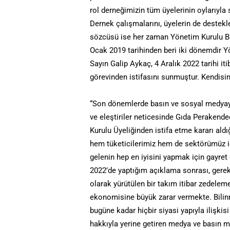
rol derneğimizin tüm üyelerinin oylarıyla
Dernek çalışmalarını, üyelerin de destek
sözcüsü ise her zaman Yönetim Kurulu B
Ocak 2019 tarihinden beri iki dönemdir Y
Sayın Galip Aykaç, 4 Aralık 2022 tarihi itib
görevinden istifasını sunmuştur. Kendisini
“Son dönemlerde basın ve sosyal medyay
ve eleştiriler neticesinde Gıda Perakend
Kurulu Üyeliğinden istifa etme kararı aldı
hem tüketicilerimiz hem de sektörümüz i
gelenin hep en iyisini yapmak için gayre
2022’de yaptığım açıklama sonrası, gere
olarak yürütülen bir takım itibar zedel
ekonomisine büyük zarar vermekte. Bilinm
bugüne kadar hiçbir siyasi yapıyla ilişkis
hakkıyla yerine getiren medya ve basın m