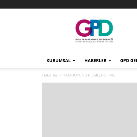
GPD
KURUMSAL
HABERLER
GPD GE
Haberler
KAMUOYUNU BİLGİLENDİRME