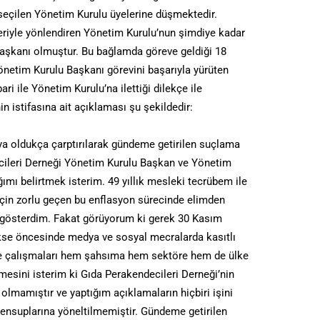
 seçilen Yönetim Kurulu üyelerine düşmektedir.
leriyle yönlendiren Yönetim Kurulu’nun şimdiye kadar
aşkanı olmuştur. Bu bağlamda göreve geldiği 18
önetim Kurulu Başkanı görevini başarıyla yürüten
ari ile Yönetim Kurulu’na ilettiği dilekçe ile
n istifasına ait açıklaması şu şekildedir:
a oldukça çarptırılarak gündeme getirilen suçlama
ecileri Derneği Yönetim Kurulu Başkan ve Yönetim
ğımı belirtmek isterim. 49 yıllık mesleki tecrübem ile
çin zorlu geçen bu enflasyon sürecinde elimden
t gösterdim. Fakat görüyorum ki gerek 30 Kasım
kse öncesinde medya ve sosyal mecralarda kasıtlı
eme çalışmaları hem şahsıma hem sektöre hem de ülke
esini isterim ki Gıda Perakendecileri Derneği’nin
i olmamıştır ve yaptığım açıklamaların hiçbiri işini
ensuplarına yöneltilmemiştir. Gündeme getirilen