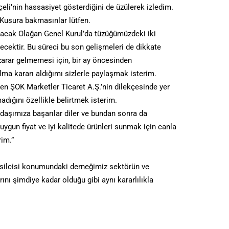
li’nin hassasiyet gösterdiğini de üzülerek izledim.
Kusura bakmasınlar lütfen.
ılacak Olağan Genel Kurul’da tüzüğümüzdeki iki
cektir. Bu süreci bu son gelişmeleri de dikkate
zarar gelmemesi için, bir ay öncesinden
a kararı aldığımı sizlerle paylaşmak isterim.
en ŞOK Marketler Ticaret A.Ş.’nin dilekçesinde yer
madığını özellikle belirtmek isterim.
daşımıza başarılar diler ve bundan sonra da
 uygun fiyat ve iyi kalitede ürünleri sunmak için canla
im.”
silcisi konumundaki derneğimiz sektörün ve
nı şimdiye kadar olduğu gibi aynı kararlılıkla