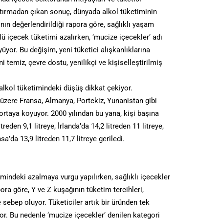
aştırmadan çıkan sonuç, dünyada alkol tüketiminin
nın değerlendirildiği rapora göre, sağlıklı yaşam
llü içecek tüketimi azalırken, ‘mucize içecekler’ adı
yüyor. Bu değişim, yeni tüketici alışkanlıklarına
i temiz, çevre dostu, yenilikçi ve kişiselleştirilmiş
alkol tüketimindeki düşüş dikkat çekiyor.
üzere Fransa, Almanya, Portekiz, Yunanistan gibi
rtaya koyuyor. 2000 yılından bu yana, kişi başına
eden 9,1 litreye, İrlanda’da 14,2 litreden 11 litreye,
sa’da 13,9 litreden 11,7 litreye geriledi.
imindeki azalmaya vurgu yapılırken, sağlıklı içecekler
pora göre, Y ve Z kuşağının tüketim tercihleri,
ebep oluyor. Tüketiciler artık bir üründen tek
or. Bu nedenle ‘mucize içecekler’ denilen kategori