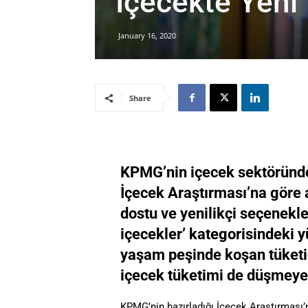
İçecekte Yeni
January 16, 2020
Share
KPMG’nin içecek sektöründek
İçecek Araştırması’na göre ar
dostu ve yenilikçi seçenekle
içecekler’ kategorisindeki y
yaşam peşinde koşan tüketici
içecek tüketimi de düşmeye
KPMG’nin hazırladığı İçecek Araştırması’n