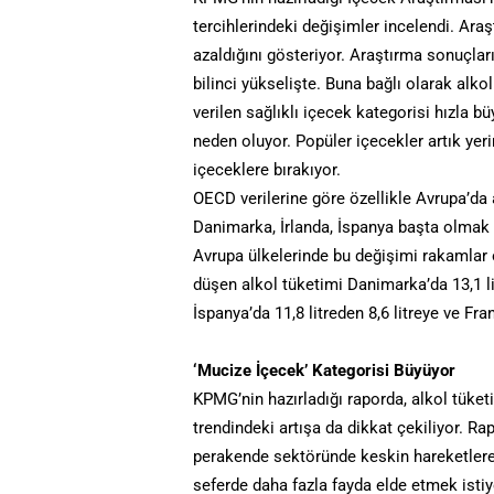
tercihlerindeki değişimler incelendi. Ar
azaldığını gösteriyor. Araştırma sonuçları
bilinci yükselişte. Buna bağlı olarak alko
verilen sağlıklı içecek kategorisi hızla bü
neden oluyor. Popüler içecekler artık yerin
içeceklere bırakıyor.
OECD verilerine göre özellikle Avrupa’da 
Danimarka, İrlanda, İspanya başta olmak 
Avrupa ülkelerinde bu değişimi rakamlar o
düşen alkol tüketimi Danimarka’da 13,1 litr
İspanya’da 11,8 litreden 8,6 litreye ve Fran
‘Mucize İçecek’ Kategorisi Büyüyor
KPMG’nin hazırladığı raporda, alkol tüket
trendindeki artışa da dikkat çekiliyor. Ra
perakende sektöründe keskin hareketlere s
seferde daha fazla fayda elde etmek istiy