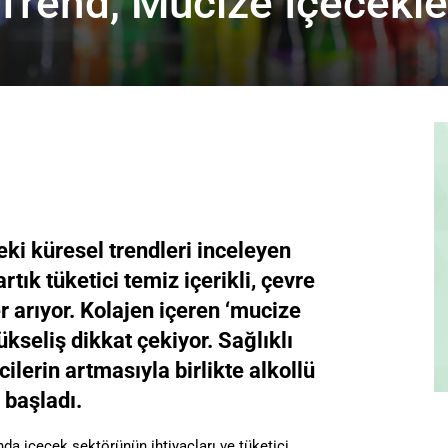
 Trend, Mucize İçecekle
i küresel trendleri inceleyen
tık tüketici temiz içerikli, çevre
r arıyor. Kolajen içeren ‘mucize
ükseliş dikkat çekiyor. Sağlıklı
lerin artmasıyla birlikte alkollü
 başladı.
da içecek sektörünün ihtiyaçları ve tüketici