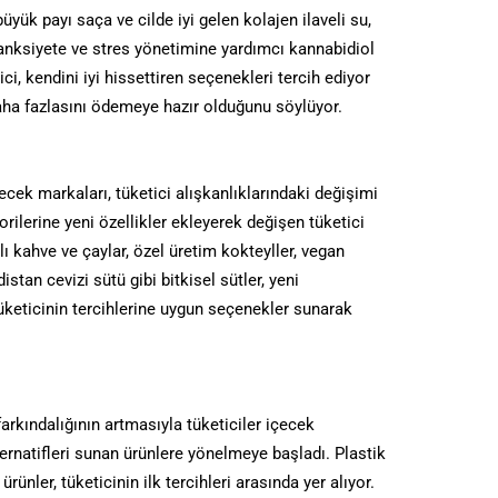
üyük payı saça ve cilde iyi gelen kolajen ilaveli su,
 anksiyete ve stres yönetimine yardımcı kannabidiol
ci, kendini iyi hissettiren seçenekleri tercih ediyor
 daha fazlasını ödemeye hazır olduğunu söylüyor.
ecek markaları, tüketici alışkanlıklarındaki değişimi
rilerine yeni özellikler ekleyerek değişen tüketici
lı kahve ve çaylar, özel üretim kokteyller, vegan
istan cevizi sütü gibi bitkisel sütler, yeni
tüketicinin tercihlerine uygun seçenekler sunarak
farkındalığının artmasıyla tüketiciler içecek
rnatifleri sunan ürünlere yönelmeye başladı. Plastik
rünler, tüketicinin ilk tercihleri arasında yer alıyor.