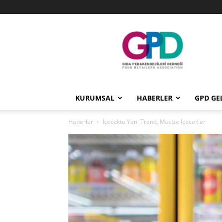
GPD
KURUMSAL
HABERLER
GPD GE
Haberler
İçecekte Yeni Trend, Mucize İçecekler