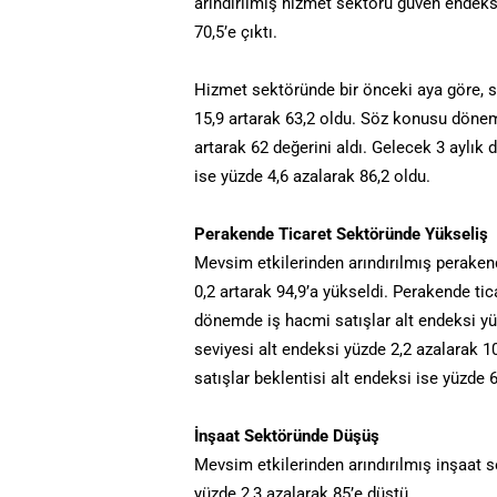
arındırılmış hizmet sektörü güven endeks
70,5’e çıktı.
Hizmet sektöründe bir önceki aya göre, 
15,9 artarak 63,2 oldu. Söz konusu dönem
artarak 62 değerini aldı. Gelecek 3 aylık
ise yüzde 4,6 azalarak 86,2 oldu.
Perakende Ticaret Sektöründe Yükseliş
Mevsim etkilerinden arındırılmış peraken
0,2 artarak 94,9’a yükseldi. Perakende ti
dönemde iş hacmi satışlar alt endeksi yü
seviyesi alt endeksi yüzde 2,2 azalarak 1
satışlar beklentisi alt endeksi ise yüzde 
İnşaat Sektöründe Düşüş
Mevsim etkilerinden arındırılmış inşaat 
yüzde 2,3 azalarak 85’e düştü.