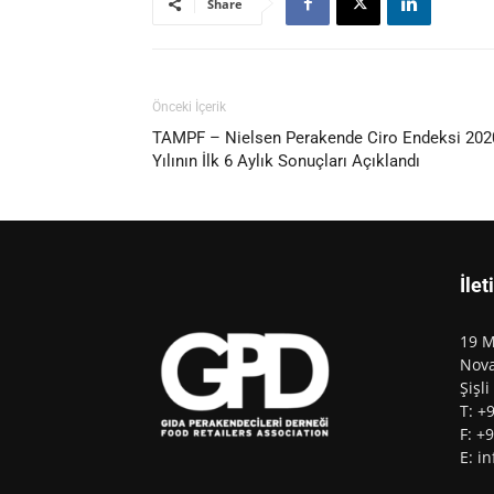
Share
Önceki İçerik
TAMPF – Nielsen Perakende Ciro Endeksi 202
Yılının İlk 6 Aylık Sonuçları Açıklandı
İlet
19 M
Nova
Şişli
T: +
F: +
E: i