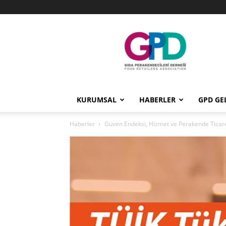
GPD
KURUMSAL
HABERLER
GPD GE
Haberler
Güven Endeksi, Hizmet ve Perakende Ticare