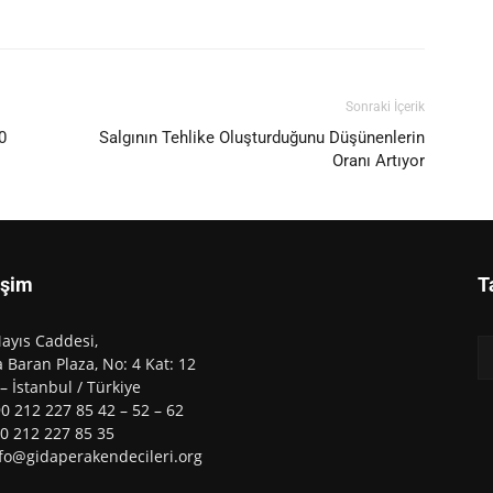
Sonraki İçerik
0
Salgının Tehlike Oluşturduğunu Düşünenlerin
Oranı Artıyor
işim
T
ayıs Caddesi,
 Baran Plaza, No: 4 Kat: 12
 – İstanbul / Türkiye
90 212 227 85 42 – 52 – 62
90 212 227 85 35
nfo@gidaperakendecileri.org