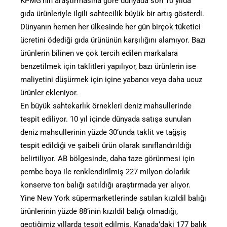
KPMG’nin araştırmasına göre dünyada son 10 yılda
gıda ürünleriyle ilgili sahtecilik büyük bir artış gösterdi.
Dünyanın hemen her ülkesinde her gün birçok tüketici
ücretini ödediği gıda ürününün karşılığını alamıyor. Bazı
ürünlerin bilinen ve çok tercih edilen markalara
benzetilmek için taklitleri yapılıyor, bazı ürünlerin ise
maliyetini düşürmek için içine yabancı veya daha ucuz
ürünler ekleniyor.
En büyük sahtekarlık örnekleri deniz mahsullerinde
tespit ediliyor. 10 yıl içinde dünyada satışa sunulan
deniz mahsullerinin yüzde 30’unda taklit ve tağşiş
tespit edildiği ve şaibeli ürün olarak sınıflandırıldığı
belirtiliyor. AB bölgesinde, daha taze görünmesi için
pembe boya ile renklendirilmiş 227 milyon dolarlık
konserve ton balığı satıldığı araştırmada yer alıyor.
Yine New York süpermarketlerinde satılan kızıldil balığı
ürünlerinin yüzde 88’inin kızıldil balığı olmadığı,
geçtiğimiz yıllarda tespit edilmiş. Kanada’daki 177 balık