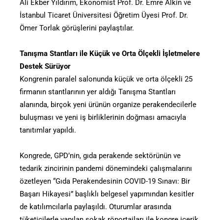
Ali Ekber Yıldırım, Ekonomist Prof. Dr. Emre Alkin ve
İstanbul Ticaret Üniversitesi Öğretim Üyesi Prof. Dr.
Ömer Torlak görüşlerini paylaştılar.
Tanışma Stantları ile Küçük ve Orta Ölçekli İşletmelere
Destek Sürüyor
Kongrenin paralel salonunda küçük ve orta ölçekli 25
firmanın stantlarının yer aldığı Tanışma Stantları
alanında, birçok yeni ürünün organize perakendecilerle
buluşması ve yeni iş birliklerinin doğması amacıyla
tanıtımlar yapıldı.
Kongrede, GPD’nin, gıda perakende sektörünün ve
tedarik zincirinin pandemi dönemindeki çalışmalarını
özetleyen “Gıda Perakendesinin COVID-19 Sınavı: Bir
Başarı Hikayesi” başlıklı belgesel yapımından kesitler
de katılımcılarla paylaşıldı. Oturumlar arasında
tüketicilerle yapılan sokak röportajları ile kongre içerik