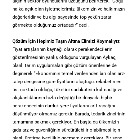
algının sektör oyuncularını üzdüğünü belirterek, “Çoğu
halka açık olan işletmelerimiz, ülkemizin ve halkımızın
değerleridir ve bu algı sayesinde top yekün zarar
görmekte olduğumuz ortadadır” dedi.
Çözüm İçin Hepimiz Taşın Altına Elimizi Koymalıyız
Fiyat artışlarının kaynağı olarak perakendecilerin
gösterilmesinin yanlış olduğunu vurgulayan Aykaç,
planlı tarım uygulamaları gibi çözüm önerilerine de
değinerek “Ekonominin temel verilerinden biri olan arz-
talep dengesine göre fiyatların oluştuğu, rekabetin en
üst noktada olduğu, tüketici sadakatinin kalmadığı ve
alışkanlıklarının hızla değiştiği bir dünyada hiçbir
perakendecinin durduk yere fiyatlarını arttıracağını
düşünmüyor olmamız gerekir. Burada, tedarik zincirinin
tamamına bakmak gerekiyor. En başta da ülkemizin
gıda arz ve güvenliğinin sürdürülebilir olabilmesi için
planlı üretime ivedilikle geçmemiz gerekiyor. Bir sene