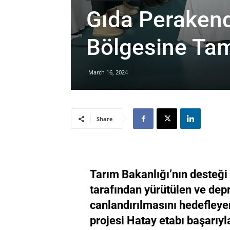
Gıda Peraken
Bölgesine Ta
March 16, 2024
Share
Tarım Bakanlığı’nın desteği 
tarafından yürütülen ve de
canlandırılmasını hedefleye
projesi Hatay etabı başarıy