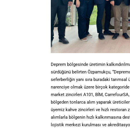
Deprem bölgesinde üretimin kalkındırılma
sürdüğünü belirten Özpamukçu, “Depremd
seferberliğin yanı sıra buradaki tarımsa
narenciye olmak üzere birçok kategoride 
market zincirleri A101, BİM, CarrefourS
bölgeden tonlarca alım yaparak üreticile
üyemiz kahve zincirleri ve hızlı restoran zi
alımlarla bölgenin hızlı kalkınmasına de
lojistik merkezi kurulması ve akreditasy