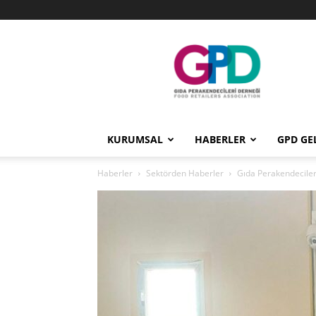
GPD
KURUMSAL
HABERLER
GPD GE
Haberler
Sektörden Haberler
Gıda Perakendecile