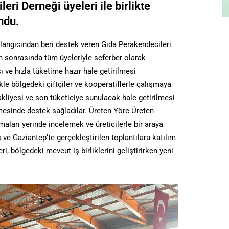
eri Derneği üyeleri ile birlikte
ndu.
langıcından beri destek veren Gıda Perakendecileri
 sonrasında tüm üyeleriyle seferber olarak
 ve hızla tüketime hazır hale getirilmesi
le bölgedeki çiftçiler ve kooperatiflerle çalışmaya
akliyesi ve son tüketiciye sunulacak hale getirilmesi
mesinde destek sağladılar. Üreten Yöre Üreten
aları yerinde incelemek ve üreticilerle bir araya
 Gaziantep’te gerçekleştirilen toplantılara katılım
i, bölgedeki mevcut iş birliklerini geliştirirken yeni