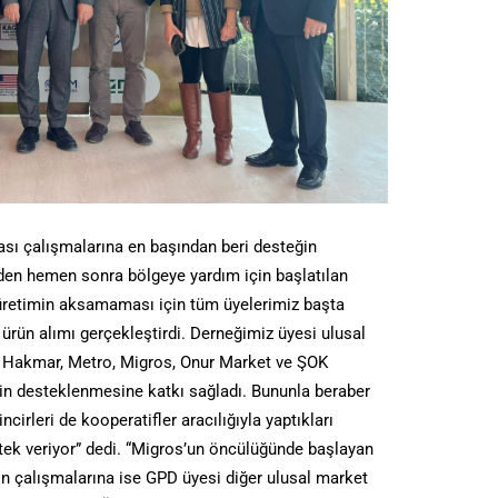
sı çalışmalarına en başından beri desteğin
en hemen sonra bölgeye yardım için başlatılan
l üretimin aksamaması için tüm üyelerimiz başta
ürün alımı gerçekleştirdi. Derneğimiz üyesi ulusal
A, Hakmar, Metro, Migros, Onur Market ve ŞOK
rin desteklenmesine katkı sağladı. Bununla beraber
ncirleri de kooperatifler aracılığıyla yaptıkları
stek veriyor” dedi. “Migros’un öncülüğünde başlayan
on çalışmalarına ise GPD üyesi diğer ulusal market