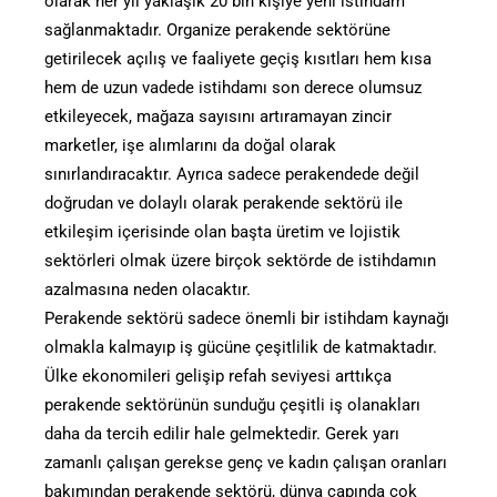
olarak her yıl yaklaşık 20 bin kişiye yeni istihdam
sağlanmaktadır. Organize perakende sektörüne
getirilecek açılış ve faaliyete geçiş kısıtları hem kısa
hem de uzun vadede istihdamı son derece olumsuz
etkileyecek, mağaza sayısını artıramayan zincir
marketler, işe alımlarını da doğal olarak
sınırlandıracaktır. Ayrıca sadece perakendede değil
doğrudan ve dolaylı olarak perakende sektörü ile
etkileşim içerisinde olan başta üretim ve lojistik
sektörleri olmak üzere birçok sektörde de istihdamın
azalmasına neden olacaktır.
Perakende sektörü sadece önemli bir istihdam kaynağı
olmakla kalmayıp iş gücüne çeşitlilik de katmaktadır.
Ülke ekonomileri gelişip refah seviyesi arttıkça
perakende sektörünün sunduğu çeşitli iş olanakları
daha da tercih edilir hale gelmektedir. Gerek yarı
zamanlı çalışan gerekse genç ve kadın çalışan oranları
bakımından perakende sektörü, dünya çapında çok