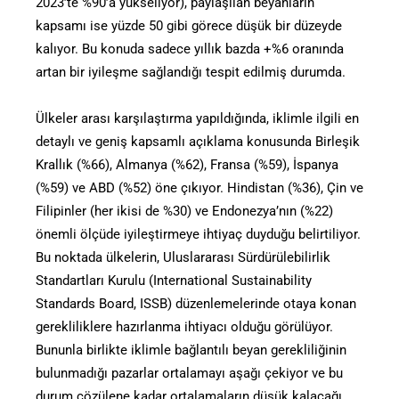
2023’te %90’a yükseliyor), paylaşılan beyanların
kapsamı ise yüzde 50 gibi görece düşük bir düzeyde
kalıyor. Bu konuda sadece yıllık bazda +%6 oranında
artan bir iyileşme sağlandığı tespit edilmiş durumda.
Ülkeler arası karşılaştırma yapıldığında, iklimle ilgili en
detaylı ve geniş kapsamlı açıklama konusunda Birleşik
Krallık (%66), Almanya (%62), Fransa (%59), İspanya
(%59) ve ABD (%52) öne çıkıyor. Hindistan (%36), Çin ve
Filipinler (her ikisi de %30) ve Endonezya’nın (%22)
önemli ölçüde iyileştirmeye ihtiyaç duyduğu belirtiliyor.
Bu noktada ülkelerin, Uluslararası Sürdürülebilirlik
Standartları Kurulu (International Sustainability
Standards Board, ISSB) düzenlemelerinde otaya konan
gerekliliklere hazırlanma ihtiyacı olduğu görülüyor.
Bununla birlikte iklimle bağlantılı beyan gerekliliğinin
bulunmadığı pazarlar ortalamayı aşağı çekiyor ve bu
durum çözülene kadar ortalamaların düşük kalacağı