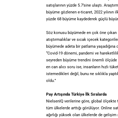
satışlarının yüzde 5.7’sine ulaştı. Araştı
büyüme gözlenen e-ticaret, 2022 yılının i
yüzde 68 büyüme kaydederek güçlü büyüm
Söz konusu büyümede en çok öne çıkan k
atıştırmalıklar ve sıcak içecek kategoriler
büyümede adeta bir patlama yaşadığına di
“Covid-19 dönemi, pandemi ve hareketlilik
seyreden büyüme trendini önemli ölçüde h
en can alıcı soru ise, insanların hızlı tü
istemedikleri değil, bunu ne sıklıkla yaptı
oldu.”
Pay Artışında Türkiye İlk Sıralarda
NielsenIQ verilerine göre, global ölçekte 
tüm ülkelerde arttığı görülüyor. Online sa
ağırlığı yüksek olan ülkelerde de gelişim 