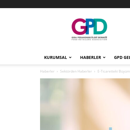
GPD
KURUMSAL
HABERLER
GPD GE
Haberler
Sektörden Haberler
E-Ticaretteki Büyüm