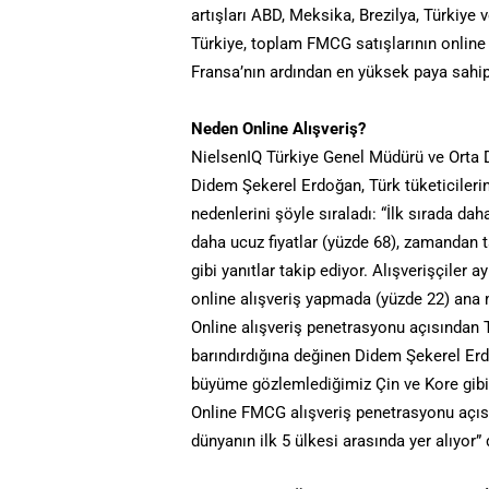
artışları ABD, Meksika, Brezilya, Türkiy
Türkiye, toplam FMCG satışlarının online 
Fransa’nın ardından en yüksek paya sahip
Neden Online Alışveriş?
NielsenIQ Türkiye Genel Müdürü ve Orta 
Didem Şekerel Erdoğan, Türk tüketicilerin
nedenlerini şöyle sıraladı: “İlk sırada daha
daha ucuz fiyatlar (yüzde 68), zamandan ta
gibi yanıtlar takip ediyor. Alışverişçiler a
online alışveriş yapmada (yüzde 22) ana 
Online alışveriş penetrasyonu açısından 
barındırdığına değinen Didem Şekerel Erdo
büyüme gözlemlediğimiz Çin ve Kore gibi to
Online FMCG alışveriş penetrasyonu açıs
dünyanın ilk 5 ülkesi arasında yer alıyor” 