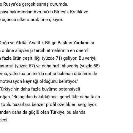
e ve Rusya’da gerçekleşmiş durumda.
payı bakımından Avrupa’da Birleşik Krallık ve
 üçüncü ülke olarak öne çıkıyor.
Doğu ve Afrika Analitik Bölge Başkan Yardımcısı
 online alışverişi tercih etmelerinin en önemli
 fazla ürün çeşitliliği (yüzde 71) geliyor. Bu veriyi;
sarruf (yüzde 67) ve daha hızlı alışveriş (yüzde 58)
yrıca, yalnızca online’da satışı bulunan ürünlerin de
motivasyon kaynağı olduğunu belirtiyor.”
Türkiye’nin daha fazla büyüme potansiyeli
ğan, “Bu açıdan bakıldığında, genellikle daha fazla
plu pazarlara benzer profil özellikleri sergiliyor.
ından daha da güçlü olan Türkiye, bu alanda
dedi.