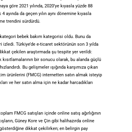
rmaya göre 2021 yılında, 2020’ye kıyasla yüzde 88
lk 4 ayında da geçen yılın aynı dönemine kıyasla
e trendini sürdürdü.
ategori bebek bakım kategorisi oldu. Bunu da
i izledi. Türkiye’de e-ticaret sektörünün son 3 yılda
kkat çekilen araştırmada şu tespite yer verildi:
 kısıtlamalarının bir sonucu olarak, bu alanda güçlü
ızlandırdı. Bu gelişmeler ışığında karşımıza çıkan
ketim ürünlerini (FMCG) internetten satın almak isteyip
kları ve her satın alma için ne kadar harcadıkları
toplam FMCG satışları içinde online satış ağırlığının
tışların, Güney Kore ve Çin gibi halihazırda online
gösterdiğine dikkat çekilirken; en belirgin pay