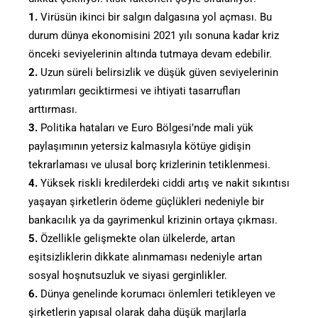
1.
Virüsün ikinci bir salgın dalgasına yol açması. Bu
durum dünya ekonomisini 2021 yılı sonuna kadar kriz
önceki seviyelerinin altında tutmaya devam edebilir.
2.
Uzun süreli belirsizlik ve düşük güven seviyelerinin
yatırımları geciktirmesi ve ihtiyati tasarrufları
arttırması.
3.
Politika hataları ve Euro Bölgesi’nde mali yük
paylaşımının yetersiz kalmasıyla kötüye gidişin
tekrarlaması ve ulusal borç krizlerinin tetiklenmesi.
4.
Yüksek riskli kredilerdeki ciddi artış ve nakit sıkıntısı
yaşayan şirketlerin ödeme güçlükleri nedeniyle bir
bankacılık ya da gayrimenkul krizinin ortaya çıkması.
5.
Özellikle gelişmekte olan ülkelerde, artan
eşitsizliklerin dikkate alınmaması nedeniyle artan
sosyal hoşnutsuzluk ve siyasi gerginlikler.
6.
Dünya genelinde korumacı önlemleri tetikleyen ve
şirketlerin yapısal olarak daha düşük marjlarla