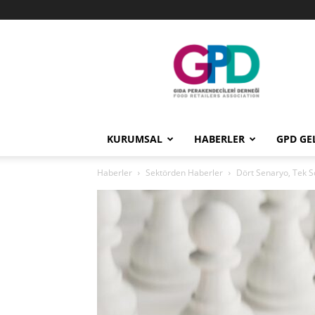
GPD
KURUMSAL
HABERLER
GPD GE
Haberler
Sektörden Haberler
Dört Senaryo, Tek 