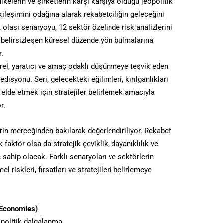
kelerin ve şirketlerin karşı karşıya olduğu jeopolitik
kileşimini odağına alarak rekabetçiliğin geleceğini
t olası senaryoyu, 12 sektör özelinde risk analizlerini
ve belirsizleşen küresel düzende yön bulmalarına
r.
tirel, yaratıcı ve amaç odaklı düşünmeye teşvik eden
disyonu. Seri, gelecekteki eğilimleri, kırılganlıkları
 elde etmek için stratejiler belirlemek amacıyla
r.
in merceğinden bakılarak değerlendiriliyor. Rekabet
faktör olsa da stratejik çeviklik, dayanıklılık ve
sahip olacak. Farklı senaryoları ve sektörlerin
l riskleri, fırsatları ve stratejileri belirlemeye
 Economies)
politik dalgalanma