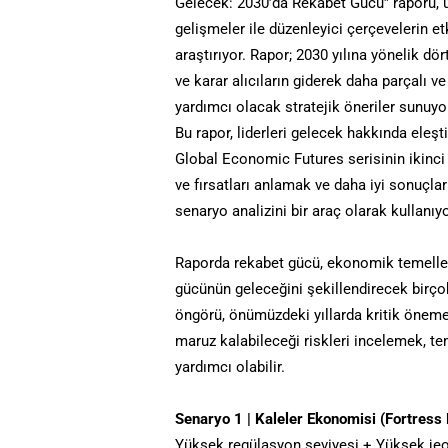
Gelecek: 2030’da Rekabet Gücü” raporu, ül
gelişmeler ile düzenleyici çerçevelerin et
araştırıyor. Rapor; 2030 yılına yönelik dör
ve karar alıcıların giderek daha parçalı 
yardımcı olacak stratejik öneriler sunuyo
Bu rapor, liderleri gelecek hakkında eleş
Global Economic Futures serisinin ikinci e
ve fırsatları anlamak ve daha iyi sonuçlar
senaryo analizini bir araç olarak kullanıyo
Raporda rekabet gücü, ekonomik temeller
gücünün geleceğini şekillendirecek birçok 
öngörü, önümüzdeki yıllarda kritik öneme 
maruz kalabileceği riskleri incelemek, teme
yardımcı olabilir.
Senaryo 1 | Kaleler Ekonomisi (Fortress
Yüksek regülasyon seviyesi + Yüksek jeo