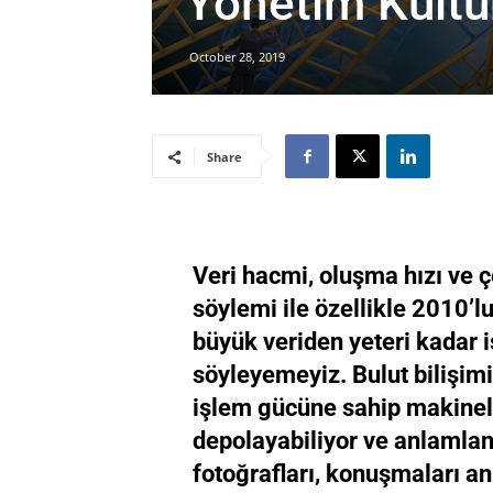
Yönetim Kültü
October 28, 2019
Share
Veri hacmi, oluşma hızı ve çe
söylemi ile özellikle 2010’l
büyük veriden yeteri kadar i
söyleyemeyiz. Bulut bilişimi
işlem gücüne sahip makinele
depolayabiliyor ve anlamlan
fotoğrafları, konuşmaları an