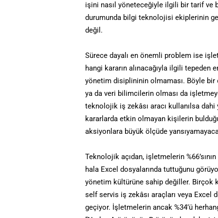
işini nasıl yöneteceğiyle ilgili bir tarif v
durumunda bilgi teknolojisi ekiplerinin 
değil.
Sürece dayalı en önemli problem ise işle
hangi kararın alınacağıyla ilgili tepeden e
yönetim disiplininin olmaması. Böyle bir di
ya da veri bilimcilerin olması da işletme
teknolojik iş zekâsı aracı kullanılsa dahi
kararlarda etkin olmayan kişilerin buldu
aksiyonlara büyük ölçüde yansıyamayacak
Teknolojik açıdan, işletmelerin %66’sının 
hala Excel dosyalarında tuttuğunu görüyor
yönetim kültürüne sahip değiller. Birçok k
self servis iş zekâsı araçları veya Excel
geçiyor. İşletmelerin ancak %34’ü herhang