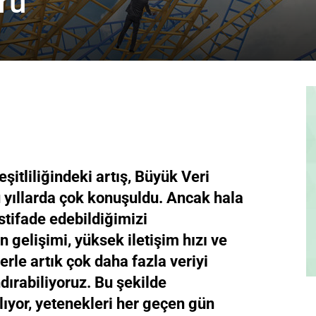
rü
şitliliğindeki artış, Büyük Veri
u yıllarda çok konuşuldu. Ancak hala
stifade edebildiğimizi
n gelişimi, yüksek iletişim hızı ve
rle artık çok daha fazla veriyi
dırabiliyoruz. Bu şekilde
lıyor, yetenekleri her geçen gün