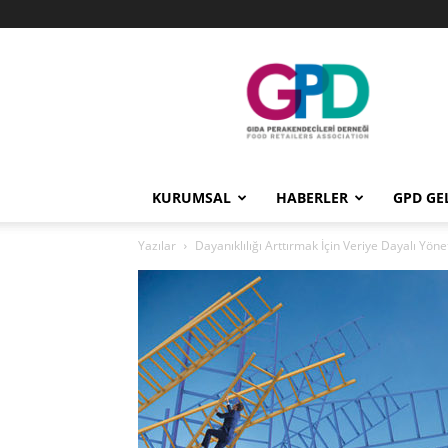
GPD
KURUMSAL
HABERLER
GPD GE
Yazılar
Dayanıklılığı Arttırmak İçin Veriye Dayalı Yön