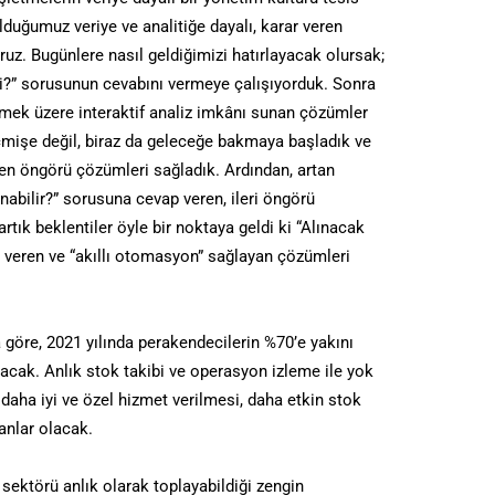
olduğumuz veriye ve analitiğe dayalı, karar veren
ruz. Bugünlere nasıl geldiğimizi hatırlayacak olursak;
i?” sorusunun cevabını vermeye çalışıyorduk. Sonra
mek üzere interaktif analiz imkânı sunan çözümler
mişe değil, biraz da geleceğe bakmaya başladık ve
en öngörü çözümleri sağladık. Ardından, artan
lınabilir?” sorusuna cevap veren, ileri öngörü
tık beklentiler öyle bir noktaya geldi ki “Alınacak
ı veren ve “akıllı otomasyon” sağlayan çözümleri
 göre, 2021 yılında perakendecilerin %70’e yakını
acak. Anlık stok takibi ve operasyon izleme ile yok
daha iyi ve özel hizmet verilmesi, daha etkin stok
anlar olacak.
ektörü anlık olarak toplayabildiği zengin