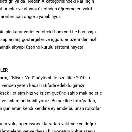
ttığı” ya da “Neden A kategorisindeki karlılığın
ki araçlar ve altyapı üzerinden öğrenmeleri vakit
kararları için öngörü yapabiliyor.
k için karar vericileri direkt ham veri ile baş başa
aplanmış göstergeler ve içgörüler üzerinden hızlı
antik altyapı üzerine kurulu sistemi hayata
MLER
artış, “Büyük Veri” söylemi ile özellikle 2010’lu
veriden yeteri kadar istifade edebildiğimizi
üksek iletişim hızı ve işlem gücüne sahip makinelerle
r ve anlamlandırabiliyoruz. Bu şekilde fotoğrafları,
en gün artan kendi kendine eylemde bulunan robotlar
manın yolu, operasyonel kararları vaktinde ve doğru
şletmelerin veriye dayalı bir yönetim kültürü tesis