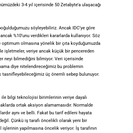
nümüzdeki 3-4 yıl içerisinde 50 Zetabyte’a ulaşacağı
de boğulduğumuzu söyleyebiliriz. Ancak IDC’ye göre
n ancak %10’unu verdikleri kararlarda kullanıyor. Söz
 ve optimum olmasına yönelik bir çıta koyduğumuzda
le işletmeler, veriye ancak küçük bir pencereden
er neyi bilmediğini bilmiyor. Veri içerisinde
ama diye nitelendireceğimiz bu problemin
ak tasnifleyebileceğimiz üç önemli sebep bulunuyor.
ile bilgi teknolojisi birimlerinin veriye dayalı
lacaklarda ortak aksiyon alamamasıdır. Normalde
ardır aynı ve belli. Fakat bu tarif edileni hayata
eğil. Çünkü iş tarafı öncelikli olarak yeni bir
 işlerinin yapılmasına öncelik veriyor. İş tarafının