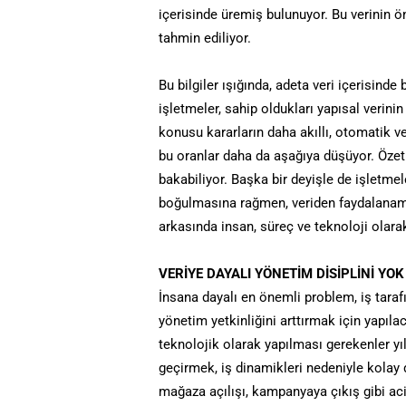
içerisinde üremiş bulunuyor. Bu verinin ö
tahmin ediliyor.
Bu bilgiler ışığında, adeta veri içerisin
işletmeler, sahip oldukları yapısal verini
konusu kararların daha akıllı, otomatik
bu oranlar daha da aşağıya düşüyor. Özet
bakabiliyor. Başka bir deyişle de işletmel
boğulmasına rağmen, veriden faydalanam
arkasında insan, süreç ve teknoloji olar
VERİYE DAYALI YÖNETİM DİSİPLİNİ YOK
İnsana dayalı en önemli problem, iş tarafı 
yönetim yetkinliğini arttırmak için yapı
teknolojik olarak yapılması gerekenler yıll
geçirmek, iş dinamikleri nedeniyle kolay d
mağaza açılışı, kampanyaya çıkış gibi acil