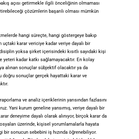
e bakış açısı getirmekle ilgili önceliğinin olmaması
getirebileceği çözümlerin başarılı olması mümkün
tmelerde hangi süreçte, hangi göstergeye bakıp
n uçtaki karar vericiye kadar veriye dayalı bir
siplin yoksa şirket içerisindeki kısıtlı sayıdaki kişi
ye yeteri kadar katkı sağlamayacaktır. En kolay
 ya alınan sonuçlar sübjektif olacaktır ya da
ğu doğru sonuçlar gerçek hayattaki karar ve
tır.
raporlama ve analiz içeriklerinin yarısından fazlasını
uz. Yani kurum geneline yansımış, veriye dayalı bir
arar deneyime dayalı olarak alınıyor, birçok karar da
 dosyaları üzerinde, kişisel yorumlamalarla hayata
i bir sonucun sebebini iş hızında öğrenebiliyor.