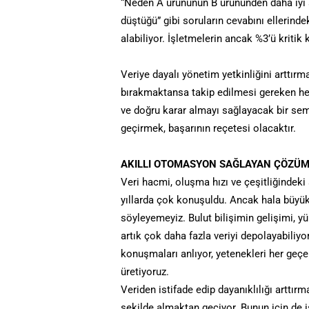
“Neden A ürününün B ürününden daha iyi sa
düştüğü” gibi soruların cevabını ellerinde
alabiliyor. İşletmelerin ancak %3’ü kritik 
Veriye dayalı yönetim yetkinliğini arttırma
bırakmaktansa takip edilmesi gereken hes
ve doğru karar almayı sağlayacak bir sem
geçirmek, başarının reçetesi olacaktır.
AKILLI OTOMASYON SAĞLAYAN ÇÖZÜ
Veri hacmi, oluşma hızı ve çeşitliğindeki 
yıllarda çok konuşuldu. Ancak hala büyük 
söyleyemeyiz. Bulut bilişimin gelişimi, y
artık çok daha fazla veriyi depolayabiliyo
konuşmaları anlıyor, yetenekleri her geç
üretiyoruz.
Veriden istifade edip dayanıklılığı arttır
şekilde almaktan geçiyor. Bunun için de i