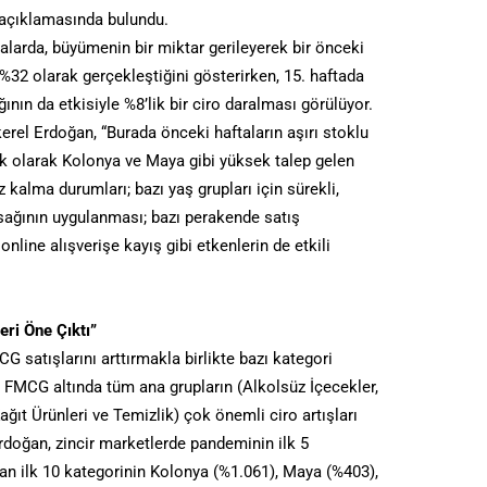
 açıklamasında bulundu.
ftalarda, büyümenin bir miktar gerileyerek bir önceki
 %32 olarak gerçekleştiğini gösterirken, 15. haftada
nın da etkisiyle %8’lik bir ciro daralması görülüyor.
el Erdoğan, “Burada önceki haftaların aşırı stoklu
ek olarak Kolonya ve Maya gibi yüksek talep gelen
 kalma durumları; bazı yaş grupları için sürekli,
sağının uygulanması; bazı perakende satış
online alışverişe kayış gibi etkenlerin de etkili
eri Öne Çıktı”
satışlarını arttırmakla birlikte bazı kategori
r. FMCG altında tüm ana grupların (Alkolsüz İçecekler,
ağıt Ürünleri ve Temizlik) çok önemli ciro artışları
rdoğan, zincir marketlerde pandeminin ilk 5
kan ilk 10 kategorinin Kolonya (%1.061), Maya (%403),