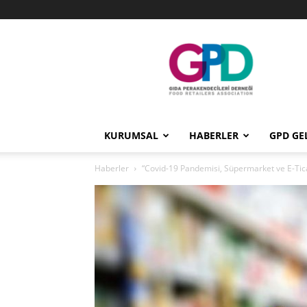
GPD
KURUMSAL
HABERLER
GPD GE
Haberler
“Covid-19 Pandemisi, Süpermarket ve E-Ticar