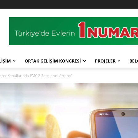
LİŞİM
ORTAK GELİŞİM KONGRESİ
PROJELER
BEL
et Kanallarında FMCG Satışlarını Arttırdı”