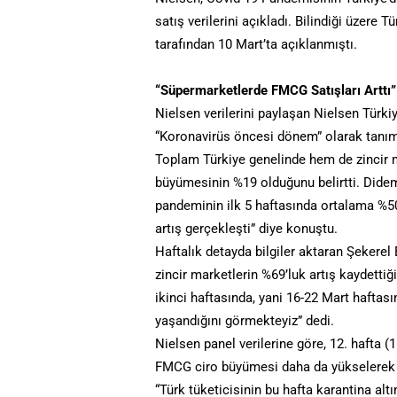
satış verilerini açıkladı. Bilindiği üzere 
tarafından 10 Mart’ta açıklanmıştı.
“Süpermarketlerde FMCG Satışları Arttı”
Nielsen verilerini paylaşan Nielsen Tür
“Koronavirüs öncesi dönem” olarak tanıml
Toplam Türkiye genelinde hem de zincir 
büyümesinin %19 olduğunu belirtti. Didem
pandeminin ilk 5 haftasında ortalama %50
artış gerçekleşti” diye konuştu.
Haftalık detayda bilgiler aktaran Şekerel
zincir marketlerin %69’luk artış kaydetti
ikinci haftasında, yani 16-22 Mart haftas
yaşandığını görmekteyiz” dedi.
Nielsen panel verilerine göre, 12. hafta (
FMCG ciro büyümesi daha da yükselerek 
“Türk tüketicisinin bu hafta karantina al