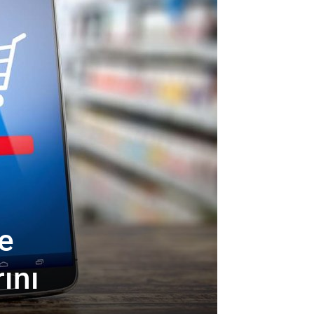
e
ını