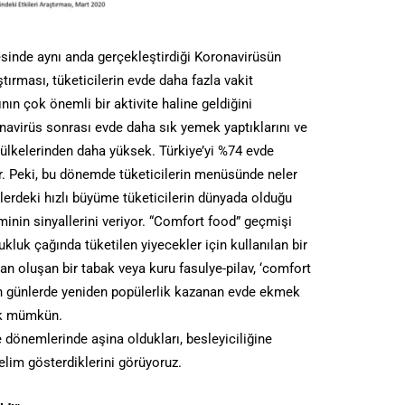
esinde aynı anda gerçekleştirdiği Koronavirüsün
ştırması, tüketicilerin evde daha fazla vakit
nın çok önemli bir aktivite haline geldiğini
ronavirüs sonrası evde daha sık yemek yaptıklarını ve
a ülkelerinden daha yüksek. Türkiye’yi %74 evde
r. Peki, bu dönemde tüketicilerin menüsünde neler
ilerdeki hızlı büyüme tüketicilerin dünyada olduğu
minin sinyallerini veriyor. “Comfort food” geçmişi
ukluk çağında tüketilen yiyecekler için kullanılan bir
n oluşan bir tabak veya kuru fasulye-pilav, ‘comfort
Son günlerde yeniden popülerlik kazanan evde ekmek
ek mümkün.
şe dönemlerinde aşina oldukları, besleyiciliğine
elim gösterdiklerini görüyoruz.