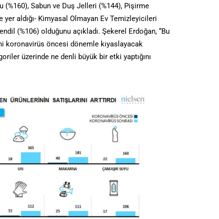
 (%160), Sabun ve Duş Jelleri (%144), Pişirme
de yer aldığı- Kimyasal Olmayan Ev Temizleyicileri
endil (%106) olduğunu açıkladı. Şekerel Erdoğan, “Bu
 yani koronavirüs öncesi dönemle kıyaslayacak
riler üzerinde ne denli büyük bir etki yaptığını