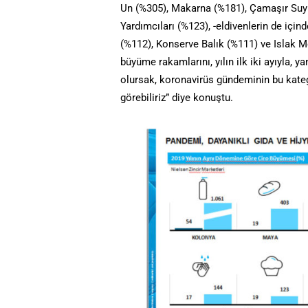
Un (%305), Makarna (%181), Çamaşır Suyu
Yardımcıları (%123), -eldivenlerin de için
(%112), Konserve Balık (%111) ve Islak M
büyüme rakamlarını, yılın ilk iki ayıyla,
olursak, koronavirüs gündeminin bu katego
görebiliriz” diye konuştu.