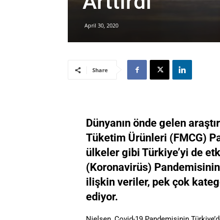
Arttırdı”
April 30, 2020
Share
Dünyanın önde gelen araştır
Tüketim Ürünleri (FMCG) Pan
ülkeler gibi Türkiye’yi de et
(Koronavirüs) Pandemisinin 
ilişkin veriler, pek çok kate
ediyor.
Nielsen, Covid-19 Pandemisinin Türkiye’deki