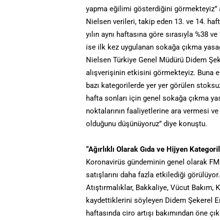
yapma eğilimi gösterdiğini görmekteyiz”
Nielsen verileri, takip eden 13. ve 14. ha
yılın aynı haftasına göre sırasıyla %38 ve
ise ilk kez uygulanan sokağa çıkma yasağı
Nielsen Türkiye Genel Müdürü Didem Şeker
alışverişinin etkisini görmekteyiz. Buna 
bazı kategorilerde yer yer görülen stoksuz
hafta sonları için genel sokağa çıkma ya
noktalarının faaliyetlerine ara vermesi ve 
olduğunu düşünüyoruz” diye konuştu.
“Ağırlıklı Olarak Gıda ve Hijyen Kategoril
Koronavirüs gündeminin genel olarak FMCG 
satışlarını daha fazla etkilediği görülüyo
Atıştırmalıklar, Bakkaliye, Vücut Bakım, K
kaydettiklerini söyleyen Didem Şekerel E
haftasında ciro artışı bakımından öne çı