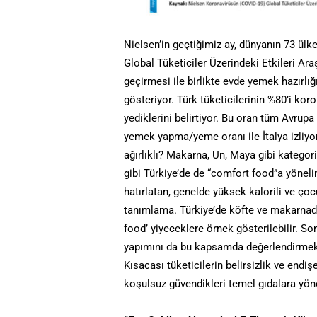
Nielsen’in geçtiğimiz ay, dünyanın 73 ülk
Global Tüketiciler Üzerindeki Etkileri Ara
geçirmesi ile birlikte evde yemek hazırlığı
gösteriyor. Türk tüketicilerinin %80’i ko
yediklerini belirtiyor. Bu oran tüm Avrup
yemek yapma/yeme oranı ile İtalya izliyo
ağırlıklı? Makarna, Un, Maya gibi kategor
gibi Türkiye’de de “comfort food”a yöneli
hatırlatan, genelde yüksek kalorili ve çoc
tanımlama. Türkiye’de köfte ve makarnada
food’ yiyeceklere örnek gösterilebilir. 
yapımını da bu kapsamda değerlendirm
Kısacası tüketicilerin belirsizlik ve endi
koşulsuz güvendikleri temel gıdalara yön