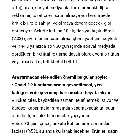
yansıtıyor. Platform kullanımı geçen yıl boyunca hızla
arttığından, sosyal medya platformlarındaki dijital
reklamlar, tüketicileri satın almaya yönlendirmede
kritik bir role sahipti ve olmaya devam edecek gibi
görünüyor. Ankete katılan 10 kişiden yaklaşık dördü
(%38) çevrimiçi bir satın alma işlemi yaptığını söyledi
ve %44’ü yalnızca son 30 gün içinde sosyal medyada
gördükleri bir dijital reklama dayalı olarak yeni bir ürün
veya marka keşfettiklerini belirtti.
Araştırmadan elde edilen önemli bulgular şöyle:
• Covid-19 kısıtlamalarının gevşetilmesi, yeni
kategorilerde çevrimiçi harcamaları teşvik ediyor.
»
Tüketiciler, kaybedilen zamanı telafi etmek istiyor ve
küresel kapanmalar sırasında yapamayacakları satın
almalar için anlık harcamalar yapıyorlar.
»
Son 30 gün içinde, ankete katılanların yarısından
fazlası (%53), şu anda kullanabilecekleri ürünleri satın