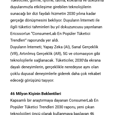
Tüketiciler, görme, işitme, tatma, koklama ve dokunma
duyularımızla etkileşime girebilen teknolojilerin
sunacağı bir dizi faydalı hizmetin 2030 yılına kadar
gerçeğe dönüşmesini bekliyor. Duyuların İnterneti ile
ilgili tüketici tahminleri bu yıl dokuzuncusu yayınlanan
Ericsson’un “ConsumerLab En Popüler Tüketici
Trendleri” raporunda yer aldı.
Duyuların İnterneti; Yapay Zeka (AI), Sanal Gerçeklik
(VR), Artırılmış Gerçeklik (AR), 5G ve otomasyon gibi
teknolojilerle sağlanacak. Tüketiciler, 2030’da ekrana
dayalı deneyimlerin, gerçeklikle neredeyse aynı olan
çoklu duyusal deneyimlerle giderek daha çok rekabet
edeceği görüşünü taşıyor.
46 Milyon Kişinin Beklentileri
Kapsamlı bir araştırmaya dayanan ConsumerLab En
Popüler Tüketici Trendleri 2030 raporu, yeni çıkan
teknolojileri öncü olarak kullanmaya başlayan 46