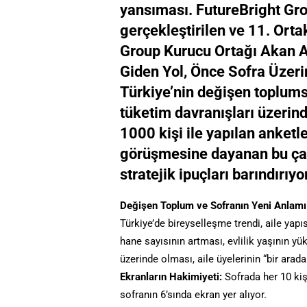
yansıması. FutureBright Grou
gerçekleştirilen ve 11. Ort
Group Kurucu Ortağı Akan A
Giden Yol, Önce Sofra Üzeri
Türkiye’nin değişen toplumsa
tüketim davranışları üzerind
1000 kişi ile yapılan anke
görüşmesine dayanan bu çal
stratejik ipuçları barındırıyor
Değişen Toplum ve Sofranın Yeni Anlamı
Türkiye’de bireyselleşme trendi, aile yapı
hane sayısının artması, evlilik yaşının y
üzerinde olması, aile üyelerinin “bir aradal
Ekranların Hakimiyeti:
Sofrada her 10 kişi
sofranın 6’sında ekran yer alıyor.