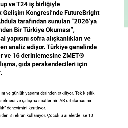
p ve T24 iş birliğiyle
ak Gelişim Kongresi’nde FutureBright
bdula tarafından sunulan “2026’ya
nden Bir Türkiye Okuması”,
l yapısını sofra alışkanlıkları ve
en analiz ediyor. Türkiye genelinde
tler ve 16 derinlemesine ZMET®
ışma, gıda perakendecileri için
.
sını ve günlük yaşamı derinden etkiliyor. Tek kişilik
ükselmesi ve çalışma saatlerinin AB ortalamasının
ık” deneyimini kısıtlıyor.
den 8’i ekran kullanıyor. Çocuklu ailelerde ise 10