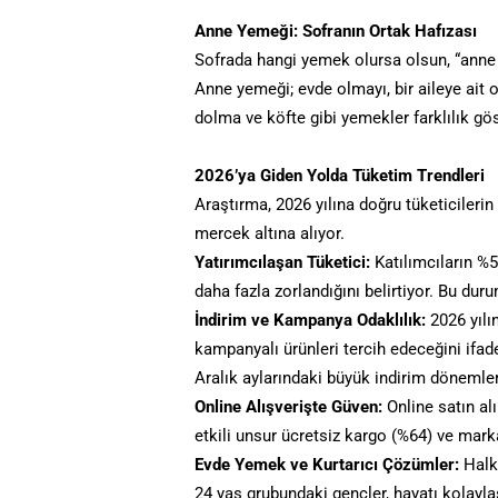
Anne Yemeği: Sofranın Ortak Hafızası
Sofrada hangi yemek olursa olsun, “anne 
Anne yemeği; evde olmayı, bir aileye ait 
dolma ve köfte gibi yemekler farklılık gös
2026’ya Giden Yolda Tüketim Trendleri
Araştırma, 2026 yılına doğru tüketicilerin
mercek altına alıyor.
Yatırımcılaşan Tüketici:
Katılımcıların %
daha fazla zorlandığını belirtiyor. Bu duru
İndirim ve Kampanya Odaklılık:
2026 yılın
kampanyalı ürünleri tercih edeceğini ifade
Aralık aylarındaki büyük indirim dönemler
Online Alışverişte Güven:
Online satın al
etkili unsur ücretsiz kargo (%64) ve marka
Evde Yemek ve Kurtarıcı Çözümler:
Halkı
24 yaş grubundaki gençler, hayatı kolayl