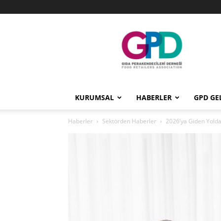
GPD
KURUMSAL
HABERLER
GPD GE
Haberler
Sektörden Haberler
2026’ya Giden Yolda 