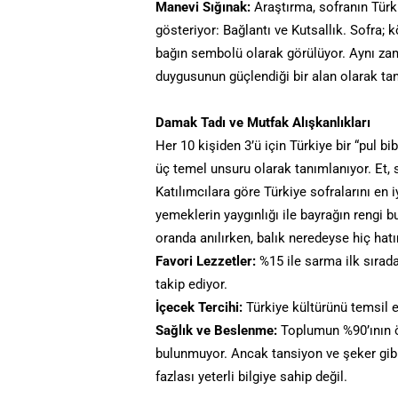
Manevi Sığınak:
Araştırma, sofranın Türk
gösteriyor: Bağlantı ve Kutsallık. Sofra; k
bağın sembolü olarak görülüyor. Aynı zam
duygusunun güçlendiği bir alan olarak ta
Damak Tadı ve Mutfak Alışkanlıkları
Her 10 kişiden 3’ü için Türkiye bir “pul bi
üç temel unsuru olarak tanımlanıyor. Et, 
Katılımcılara göre Türkiye sofralarını en iy
yemeklerin yaygınlığı ile bayrağın rengi b
oranda anılırken, balık neredeyse hiç hatı
Favori Lezzetler:
%15 ile sarma ilk sırada
takip ediyor.
İçecek Tercihi:
Türkiye kültürünü temsil e
Sağlık ve Beslenme:
Toplumun %90’ının öz
bulunmuyor. Ancak tansiyon ve şeker gib
fazlası yeterli bilgiye sahip değil.