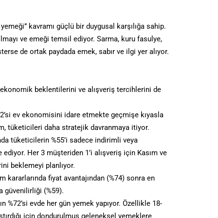
yemeği” kavramı güçlü bir duygusal karşılığa sahip.
olmayı ve emeği temsil ediyor. Sarma, kuru fasulye,
terse de ortak paydada emek, sabır ve ilgi yer alıyor.
 ekonomik beklentilerini ve alışveriş tercihlerini de
52’si ev ekonomisini idare etmekte geçmişe kıyasla
m, tüketicileri daha stratejik davranmaya itiyor.
da tüketicilerin %55’i sadece indirimli veya
 ediyor. Her 3 müşteriden 1’i alışveriş için Kasım ve
ini beklemeyi planlıyor.
ım kararlarında fiyat avantajından (%74) sonra en
 güvenilirliği (%59).
n %72’si evde her gün yemek yapıyor. Özellikle 18-
aştırdığı için dondurulmuş geleneksel yemeklere