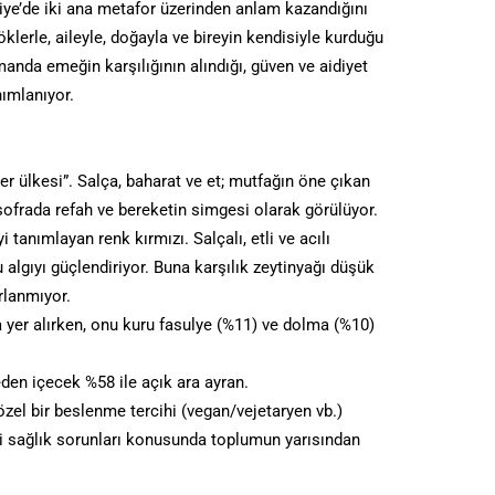
iye’de iki ana metafor üzerinden anlam kazandığını
öklerle, aileyle, doğayla ve bireyin kendisiyle kurduğu
anda emeğin karşılığının alındığı, güven ve aidiyet
nımlanıyor.
ber ülkesi”. Salça, baharat ve et; mutfağın öne çıkan
sofrada refah ve bereketin simgesi olarak görülüyor.
i tanımlayan renk kırmızı. Salçalı, etli ve acılı
u algıyı güçlendiriyor. Buna karşılık zeytinyağı düşük
rlanmıyor.
 yer alırken, onu kuru fasulye (%11) ve dolma (%10)
den içecek %58 ile açık ara ayran.
el bir beslenme tercihi (vegan/vejetaryen vb.)
i sağlık sorunları konusunda toplumun yarısından