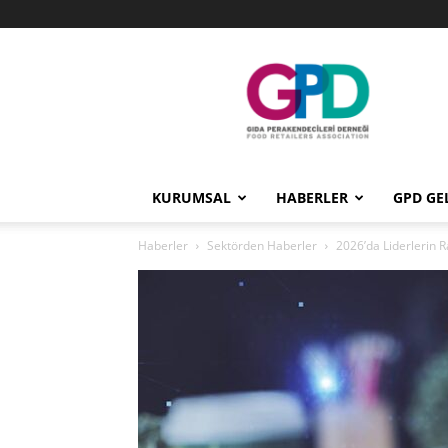
GPD
KURUMSAL
HABERLER
GPD GE
Haberler
Sektörden Haberler
2026’da Liderlerin R