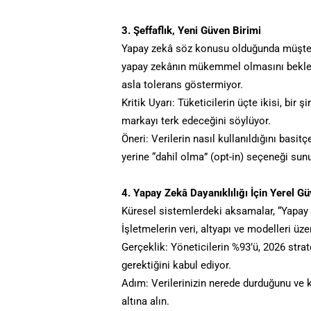
3. Şeffaflık, Yeni Güven Birimi
Yapay zekâ söz konusu olduğunda müşteri 
yapay zekânın mükemmel olmasını beklem
asla tolerans göstermiyor.
Kritik Uyarı: Tüketicilerin üçte ikisi, bir 
markayı terk edeceğini söylüyor.
Öneri: Verilerin nasıl kullanıldığını basi
yerine “dahil olma” (opt-in) seçeneği sun
4. Yapay Zekâ Dayanıklılığı İçin Yerel G
Küresel sistemlerdeki aksamalar, “Yapay 
İşletmelerin veri, altyapı ve modelleri üz
Gerçeklik: Yöneticilerin %93’ü, 2026 stra
gerektiğini kabul ediyor.
Adım: Verilerinizin nerede durduğunu ve k
altına alın.