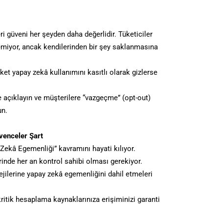
güveni her şeyden daha değerlidir. Tüketiciler
iyor, ancak kendilerinden bir şey saklanmasına
şirket yapay zekâ kullanımını kasıtlı olarak gizlerse
tçe açıklayın ve müşterilere “vazgeçme” (opt-out)
un.
üvenceler Şart
Zekâ Egemenliği” kavramını hayati kılıyor.
erinde her an kontrol sahibi olması gerekiyor.
tejilerine yapay zekâ egemenliğini dahil etmeleri
ritik hesaplama kaynaklarınıza erişiminizi garanti