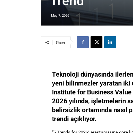
Trend
May 7, 2026
Share
Teknoloji dünyasında ilerle
yeni bilinmezler yaratan iki 
Institute for Business Value
2026 yılında, işletmelerin 
belirsizlik ortamında nasıl 
trendi açıklıyor.
“5 Trends for 2026” araştırmasına göre l