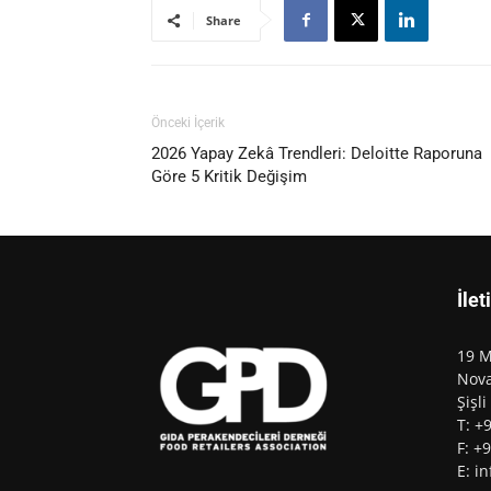
Share
Önceki İçerik
2026 Yapay Zekâ Trendleri: Deloitte Raporuna
Göre 5 Kritik Değişim
İlet
19 M
Nova
Şişli
T: +
F: +
E: i