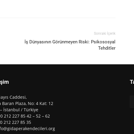
Sonraki İçerik
İş Dünyasının Görünmeyen Riski: Psikososyal
Tehditler
işim
T
ayıs Caddesi,
 Baran Plaza, No: 4 Kat: 12
 – İstanbul / Türkiye
90 212 227 85 42 – 52 – 62
90 212 227 85 35
nfo@gidaperakendecileri.org