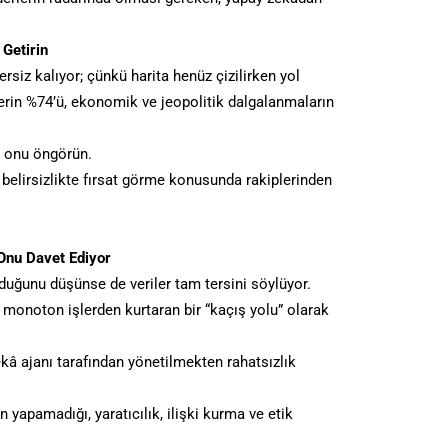
 Getirin
rsiz kalıyor; çünkü harita henüz çizilirken yol
lerin %74’ü, ekonomik ve jeopolitik dalgalanmaların
 onu öngörün.
, belirsizlikte fırsat görme konusunda rakiplerinden
Onu Davet Ediyor
duğunu düşünse de veriler tam tersini söylüyor.
 monoton işlerden kurtaran bir “kaçış yolu” olarak
zekâ ajanı tarafından yönetilmekten rahatsızlık
n yapamadığı, yaratıcılık, ilişki kurma ve etik