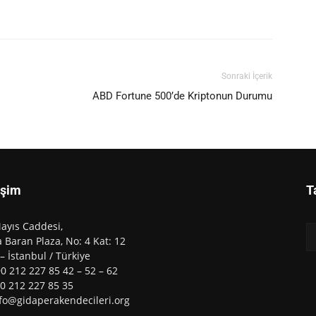
Sonraki İçerik
ABD Fortune 500’de Kriptonun Durumu
işim
T
ayıs Caddesi,
 Baran Plaza, No: 4 Kat: 12
 – İstanbul / Türkiye
90 212 227 85 42 – 52 – 62
90 212 227 85 35
nfo@gidaperakendecileri.org