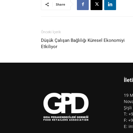
Share
Önceki İçerik
Düşük Çalışan Bağlılığı Küresel Ekonomiyi
Etkiliyor
İlet
19 M
Nova
Şişli
T: +
F: +
E: i