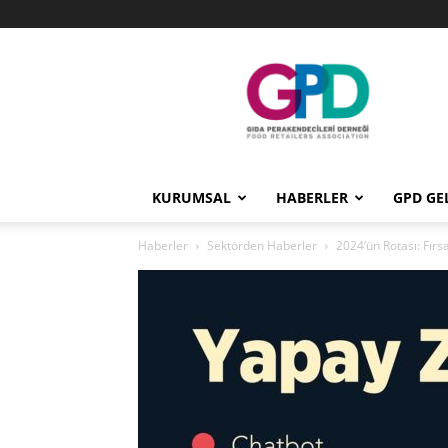
GPD
KURUMSAL
HABERLER
GPD GE
Haberler
Sektörden Haberler
2024’ün Rotası: Fırsa