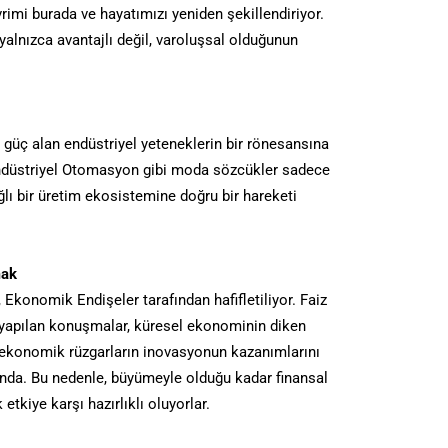
imi burada ve hayatımızı yeniden şekillendiriyor.
alnızca avantajlı değil, varoluşsal olduğunun
 güç alan endüstriyel yeteneklerin bir rönesansına
e Endüstriyel Otomasyon gibi moda sözcükler sadece
ağlı bir üretim ekosistemine doğru bir hareketi
mak
, Ekonomik Endişeler tarafından hafifletiliyor. Faiz
 yapılan konuşmalar, küresel ekonominin diken
r, ekonomik rüzgarların inovasyonun kazanımlarını
kında. Bu nedenle, büyümeyle olduğu kadar finansal
ek etkiye karşı hazırlıklı oluyorlar.