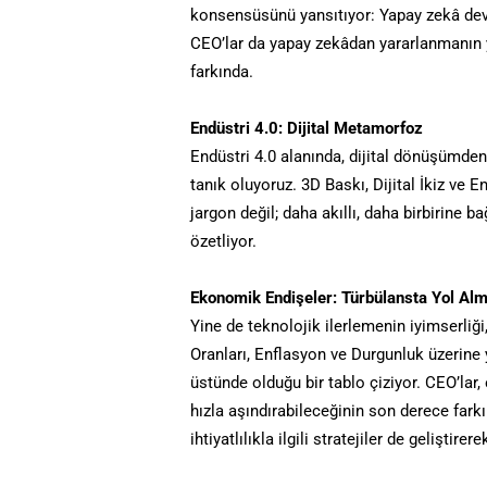
konsensüsünü yansıtıyor: Yapay zekâ devr
CEO’lar da yapay zekâdan yararlanmanın y
farkında.
Endüstri 4.0: Dijital Metamorfoz
Endüstri 4.0 alanında, dijital dönüşümden
tanık oluyoruz. 3D Baskı, Dijital İkiz v
jargon değil; daha akıllı, daha birbirine b
özetliyor.
Ekonomik Endişeler: Türbülansta Yol Al
Yine de teknolojik ilerlemenin iyimserliği
Oranları, Enflasyon ve Durgunluk üzerine
üstünde olduğu bir tablo çiziyor. CEO’la
hızla aşındırabileceğinin son derece far
ihtiyatlılıkla ilgili stratejiler de geliştirer