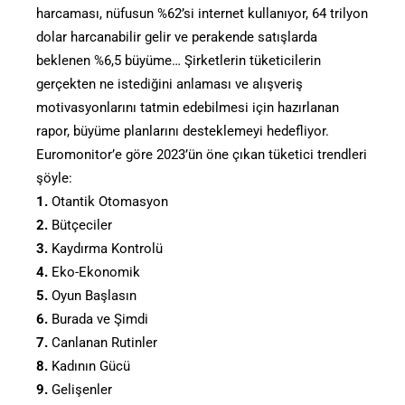
harcaması, nüfusun %62’si internet kullanıyor, 64 trilyon
dolar harcanabilir gelir ve perakende satışlarda
beklenen %6,5 büyüme… Şirketlerin tüketicilerin
gerçekten ne istediğini anlaması ve alışveriş
motivasyonlarını tatmin edebilmesi için hazırlanan
rapor, büyüme planlarını desteklemeyi hedefliyor.
Euromonitor’e göre 2023’ün öne çıkan tüketici trendleri
şöyle:
1.
Otantik Otomasyon
2.
Bütçeciler
3.
Kaydırma Kontrolü
4.
Eko-Ekonomik
5.
Oyun Başlasın
6.
Burada ve Şimdi
7.
Canlanan Rutinler
8.
Kadının Gücü
9.
Gelişenler