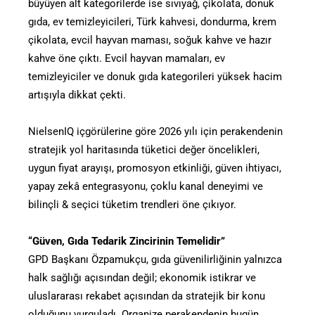
büyüyen alt kategorilerde ise sıvıyağ, çikolata, donuk
gıda, ev temizleyicileri, Türk kahvesi, dondurma, krem
çikolata, evcil hayvan maması, soğuk kahve ve hazır
kahve öne çıktı. Evcil hayvan mamaları, ev
temizleyiciler ve donuk gıda kategorileri yüksek hacim
artışıyla dikkat çekti.
NielsenIQ içgörülerine göre 2026 yılı için perakendenin
stratejik yol haritasında tüketici değer öncelikleri,
uygun fiyat arayışı, promosyon etkinliği, güven ihtiyacı,
yapay zekâ entegrasyonu, çoklu kanal deneyimi ve
bilinçli & seçici tüketim trendleri öne çıkıyor.
“Güven, Gıda Tedarik Zincirinin Temelidir”
GPD Başkanı Özpamukçu, gıda güvenilirliğinin yalnızca
halk sağlığı açısından değil; ekonomik istikrar ve
uluslararası rekabet açısından da stratejik bir konu
olduğunu vurguladı. Organize perakendenin bugün