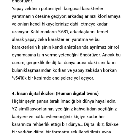
öngörüyor.
Yapay zekânın potansiyeli kurgusal karakterler
yaratmanın ötesine geçiyor; arkadaşlarınızı klonlamaya
ve onları kendi hikayelerinize dahil etmeye kadar
uzanıyor. Katılımcıların %68’i, arkadaşlarını temel
alarak yapay zekâ karakterleri yaratma ve bu
karakterlerin kişinin kendi anlatılarında ayrılmaz bir rol
oynamasına izin verme yeteneğini öngörüyor. Ancak bu
durum, gerçeklik ile dijital dünya arasındaki sınırların
bulanıklaşmasından korkan ve yapay zekâdan korkan
%54’lük bir kesimde endişelere yol açıyor.
4. İnsan dijital ikizleri (Human digital twins)
Hiçbir şeyin şansa bırakılmadığı bir dünya hayal edin.
YZ simülasyonlarının, yediğiniz kahvaltıdan seçtiğiniz
kariyere ve hatta evleneceğiniz kişiye kadar her
kararınıza rehberlik ettiği bir dünya… Dijital ikiz, fiziksel
bir varlığın dijital bir formatta şekillendirilmiş ayna