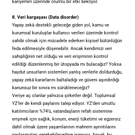
kariyerleri üzerinde olumlu bir etki bekliyor.
8. Veri kargaşası (Data disorder)
Yapay zekâ destekli geleceğe giden yol, kamu ve
kurumsal kuruluşlar kullanıcı verileri üzerinde kontrol
sahibi olmak için mücadele ederken kişisel bütünlüğün
feda edilmesiyle döşenebilir. Ancak kendimizi veri
sahipliğinin net olduğu ve veri erişiminin kontrol
edildiği düzenlenmiş bir ütopyada mı bulacağız? Yoksa
haydut unsurların sistemleri yanlış verilerle doldurduğu,
yapay zekâ kararlarını baltaladığı ve güveni aşındırdığı
kanunsuz bir sınıra mı sürükleneceğiz?
Veriye aç olanlar yalnızca şirketler değil. Toplumsal
YZ’ler de kendi paylarını talep ediyor. YZ’den umutlu
katılımcıların %74’ü, vatandaşların refah sistemine
erişmek için sağlık, konum, enerji tüketimi ve egzersiz
dahil olmak üzere yaşamlarının mahrem ayrıntılarını
paylaşmaları gerekebileceğine inanıyor. Ancak, bu