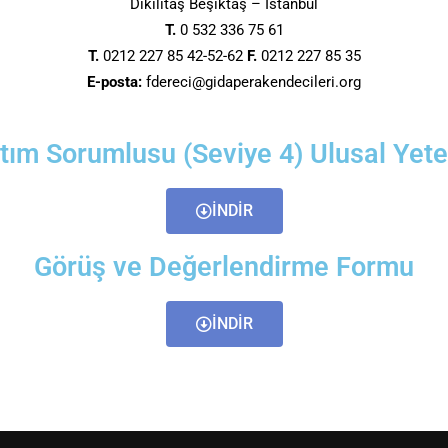
Dikilitaş Beşiktaş – İstanbul
T.
0 532 336 75 61
T.
0212 227 85 42-52-62
F.
0212 227 85 35
E-posta:
fdereci@gidaperakendecileri.org
tım Sorumlusu (Seviye 4) Ulusal Yeter
İNDİR
Görüş ve Değerlendirme Formu
İNDİR