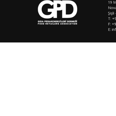
19 M
Nova
Şişli
T: +
F: +
E: i