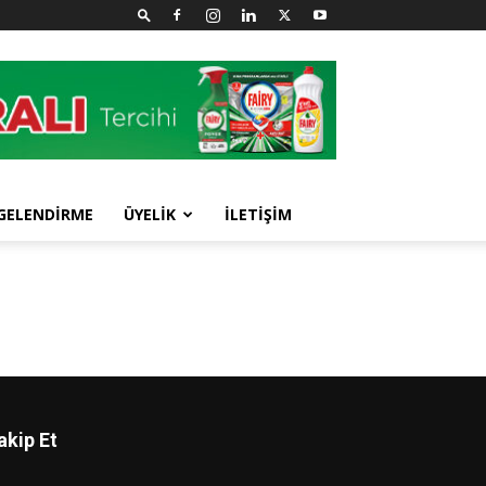
GELENDİRME
ÜYELİK
İLETİŞİM
akip Et