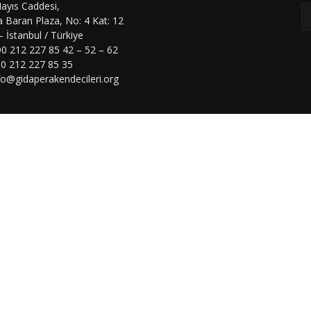
ayıs Caddesi,
 Baran Plaza, No: 4 Kat: 12
 – İstanbul / Türkiye
90 212 227 85 42 – 52 – 62
90 212 227 85 35
nfo@gidaperakendecileri.org