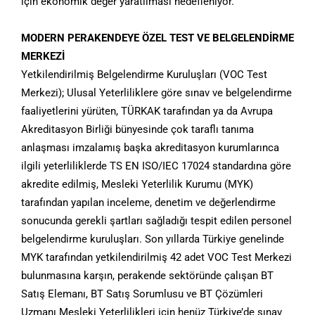
için ekonomik değer yaratılması hedefleniyor.
MODERN PERAKENDEYE ÖZEL TEST VE BELGELENDİRME
MERKEZİ
Yetkilendirilmiş Belgelendirme Kuruluşları (VOC Test
Merkezi); Ulusal Yeterliliklere göre sınav ve belgelendirme
faaliyetlerini yürüten, TÜRKAK tarafından ya da Avrupa
Akreditasyon Birliği bünyesinde çok taraflı tanıma
anlaşması imzalamış başka akreditasyon kurumlarınca
ilgili yeterliliklerde TS EN ISO/IEC 17024 standardına göre
akredite edilmiş, Mesleki Yeterlilik Kurumu (MYK)
tarafından yapılan inceleme, denetim ve değerlendirme
sonucunda gerekli şartları sağladığı tespit edilen personel
belgelendirme kuruluşları. Son yıllarda Türkiye genelinde
MYK tarafından yetkilendirilmiş 42 adet VOC Test Merkezi
bulunmasına karşın, perakende sektöründe çalışan BT
Satış Elemanı, BT Satış Sorumlusu ve BT Çözümleri
Uzmanı Mesleki Yeterlilikleri için henüz Türkiye’de sınav