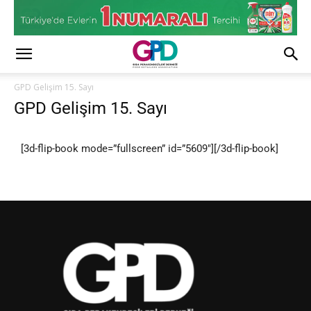
GPD Gelişim 15. Sayı
GPD Gelişim 15. Sayı
[3d-flip-book mode=”fullscreen” id=”5609″][/3d-flip-book]