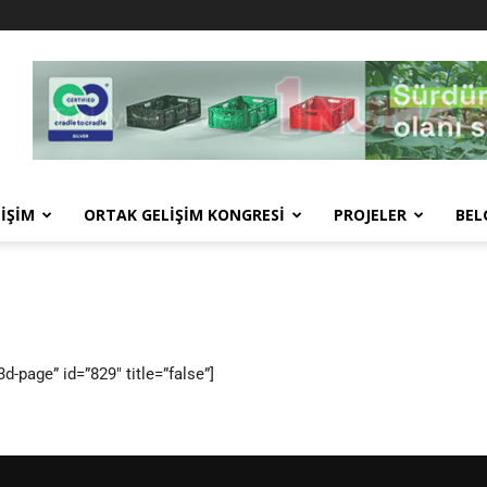
İŞİM
ORTAK GELİŞİM KONGRESİ
PROJELER
BEL
d-page” id=”829″ title=”false”]