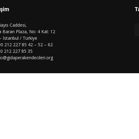
işim
T
ayıs Caddesi,
 Baran Plaza, No: 4 Kat: 12
 – İstanbul / Türkiye
90 212 227 85 42 – 52 – 62
90 212 227 85 35
nfo@gidaperakendecileri.org