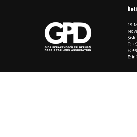
İlet
19 M
Nova
Şişli
T: +
F: +
E: i