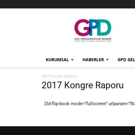
GPD
KURUMSAL
HABERLER
GPD GEL
2017 Kongre Raporu
2017 Kongre Raporu
[3d-flip-book mode=”fullscreen” urlparam=”fb3