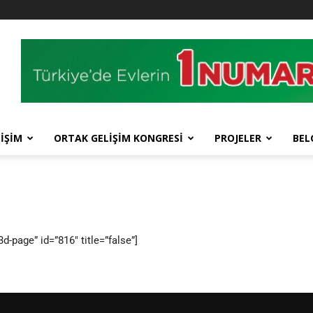
İŞİM
ORTAK GELİŞİM KONGRESİ
PROJELER
BEL
d-page” id=”816″ title=”false”]