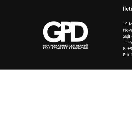
İlet
19 M
Nova
Şişli
T: +
F: +
E: i