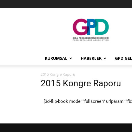
GPD
KURUMSAL
HABERLER
GPD GEL
2015 Kongre Raporu
2015 Kongre Raporu
[3d-flip-book mode=”fullscreen” urlparam=”fb3