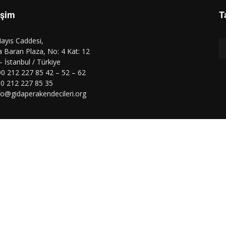
işim
T
ayıs Caddesi,
 Baran Plaza, No: 4 Kat: 12
 – İstanbul / Türkiye
90 212 227 85 42 – 52 – 62
90 212 227 85 35
nfo@gidaperakendecileri.org