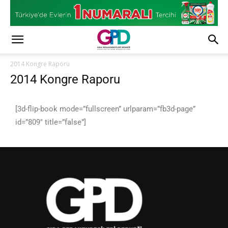
2014 Kongre Raporu
2014 Kongre Raporu
[3d-flip-book mode=”fullscreen” urlparam=”fb3d-page”
id=”809″ title=”false”]