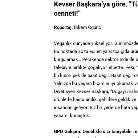
Kevser Başkara’ya göre, “Tü
cenneti!”
Röportaj:
Bikem Ögünç
Veganlık dünyada yükseliyor. Günümüzde 
Bu noktada sözü edilen yalnızca gıda ürün
kurgulamak… Perakende sektöründe de bu k
talebiyle birlikte çoğalıyor, elbette. Pek
bu kısmı pek de basit değil. Basit değil d
Yalnızca bu yaşam biçimini iyi okumak v
Diyetisyen Kevser Başkara, “Doğayı mahvet
ürünlerle hastalandık, şehirlere geldik v
insandan geliyor. Biz bir yerlerde hata ya
yaşamı konuştuk.
GPD Gelişim: Öncelikle sizi tanıyabilir m