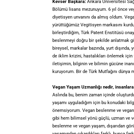
Kevser Başkara:
Ankara Üniversitesi Sağl
Bölümü lisans mezunuyum. 6 yıl önce veg
diyetisyen unvanını da almış oldum. Vega
yürüttüğümüz Vegitisyen markasını kurdu
birleştirdiğim, Türk Patent Enstitüsü ona
beslenmeyi doğru bir şekilde anlatmak g
bireysel, markalar bazında, yurt dışında,
de iklim krizini, hastalıkları önlemek iç
iletişimin, bilginin ve bilimin gücüne in
kuruyorum. Bir de Türk Mutfağını dünya m
Vegan Yaşam Uzmanlığı nedir, insanlara 
Aslında bu, benim zaman içinde oluşturdu
yaşamı uyguladığım için bu konudaki bilg
önemsiyorum. Vegan beslenme ve veganlık
gibi hem bilimsel yönü güçlü, uzman ve 
beslenme ve vegan yaşam, dışarıdan görül
yaşamından çıkardıkları farklı, bunca fark