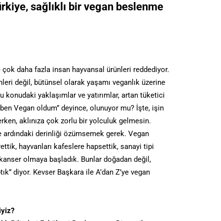
rkiye, sağlıklı bir vegan beslenme
çok daha fazla insan hayvansal ürünleri reddediyor.
leri değil, bütünsel olarak yaşamı veganlık üzerine
onudaki yaklaşımlar ve yatırımlar, artan tüketici
i, “ben Vegan oldum” deyince, olunuyor mu? İşte, işin
erken, aklınıza çok zorlu bir yolculuk gelmesin.
e ardındaki derinliği özümsemek gerek. Vegan
tik, hayvanları kafeslere hapsettik, sanayi tipi
e kanser olmaya başladık. Bunlar doğadan değil,
ptık” diyor. Kevser Başkara ile A’dan Z’ye vegan
iyiz?