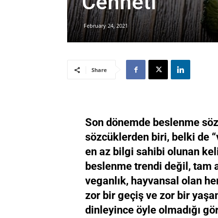
Cenneti”
February 24, 2021
Share
Son dönemde beslenme söz 
sözcüklerden biri, belki d
en az bilgi sahibi olunan kel
beslenme trendi değil, tam 
veganlık, hayvansal olan he
zor bir geçiş ve zor bir yaş
dinleyince öyle olmadığı g