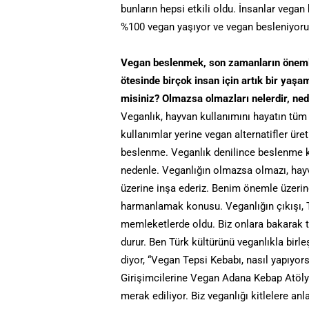
bunların hepsi etkili oldu. İnsanlar vegan
%100 vegan yaşıyor ve vegan besleniyor
Vegan beslenmek, son zamanların önemli 
ötesinde birçok insan için artık bir yaşa
misiniz? Olmazsa olmazları nelerdir, ne
Veganlık, hayvan kullanımını hayatın tüm
kullanımlar yerine vegan alternatifler ür
beslenme. Veganlık denilince beslenme k
nedenle. Veganlığın olmazsa olmazı, hay
üzerine inşa ederiz. Benim önemle üzeri
harmanlamak konusu. Veganlığın çıkışı, Tü
memleketlerde oldu. Biz onlara bakarak t
durur. Ben Türk kültürünü veganlıkla birle
diyor, “Vegan Tepsi Kebabı, nasıl yapıyo
Girişimcilerine Vegan Adana Kebap Atölyes
merak ediliyor. Biz veganlığı kitlelere an