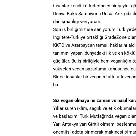
insanlar kendi kültürlerinden bir şeyler 
Dünya Boks Şampiyonu Ünsal Arık gibi 
danışmanlığı veriyorum.
Son iş birliğimiz ise sanıyorum Türkiye’
İngiltere-Türkiye ortaklığı GradeZone ola
KKTC ve Azerbaycan temsil haklarını aldı
tanımını yapan, dünyadaki ilk ve en kök
güçlüler. Bu iş birliğiyle hem veganlığın
yükselen vegan pazarlama konusunda daha
Bir de insanlar bir veganın tatlı tatlı ve
bu.
Siz vegan olmaya ne zaman ve nasıl kara
Yıllar süren iklim, sağlık ve etik okumal
ve başladım. Türk Mutfağı’nda vegan olan 
Yarı Antakya yarı Giritli olmam, beslen
önemlisi adeta bir merak makinesi olmam