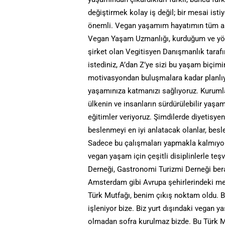
değiştirmek kolay iş değil; bir mesai ist
önemli. Vegan yaşamım hayatımın tüm alan
Vegan Yaşam Uzmanlığı, kurduğum ve yönet
şirket olan Vegitisyen Danışmanlık tara
istediniz, A’dan Z’ye sizi bu yaşam biçimi
motivasyondan buluşmalara kadar planlıyo
yaşamınıza katmanızı sağlıyoruz. Kurum
ülkenin ve insanların sürdürülebilir yaşamı
eğitimler veriyoruz. Şimdilerde diyetisy
beslenmeyi en iyi anlatacak olanlar, bes
Sadece bu çalışmaları yapmakla kalmıyoru
vegan yaşam için çeşitli disiplinlerle te
Derneği, Gastronomi Turizmi Derneği bera
Amsterdam gibi Avrupa şehirlerindeki m
Türk Mutfağı, benim çıkış noktam oldu. B
işleniyor bize. Biz yurt dışındaki vegan y
olmadan sofra kurulmaz bizde. Bu Türk Mu