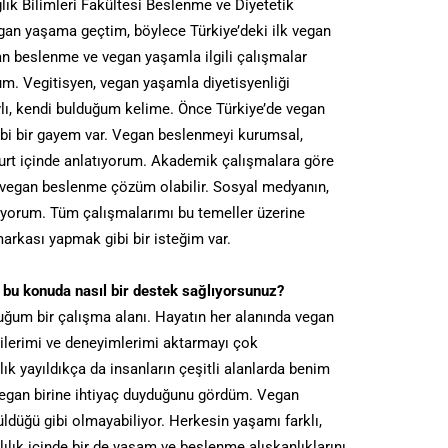
ık Bilimleri Fakültesi Beslenme ve Diyetetik
an yaşama geçtim, böylece Türkiye’deki ilk vegan
n beslenme ve vegan yaşamla ilgili çalışmalar
m. Vegitisyen, vegan yaşamla diyetisyenliği
ylı, kendi bulduğum kelime. Önce Türkiye’de vegan
ibi bir gayem var. Vegan beslenmeyi kurumsal,
 yurt içinde anlatıyorum. Akademik çalışmalara göre
in vegan beslenme çözüm olabilir. Sosyal medyanın,
anıyorum. Tüm çalışmalarımı bu temeller üzerine
arkası yapmak gibi bir isteğim var.
bu konuda nasıl bir destek sağlıyorsunuz?
ğum bir çalışma alanı. Hayatın her alanında vegan
ilerimi ve deneyimlerimi aktarmayı çok
 yayıldıkça da insanların çeşitli alanlarda benim
vegan birine ihtiyaç duyduğunu gördüm. Vegan
düğü gibi olmayabiliyor. Herkesin yaşamı farklı,
lılık içinde bir de yaşam ve beslenme alışkanlıklarını