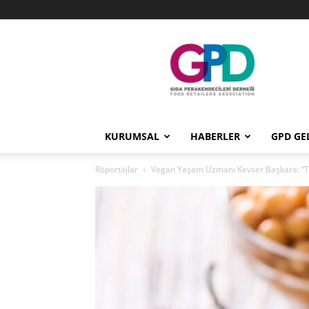
GPD
KURUMSAL
HABERLER
GPD GE
Röportajlar
Vegan Yaşam Uzmanı Kevser Başkara: “Tür