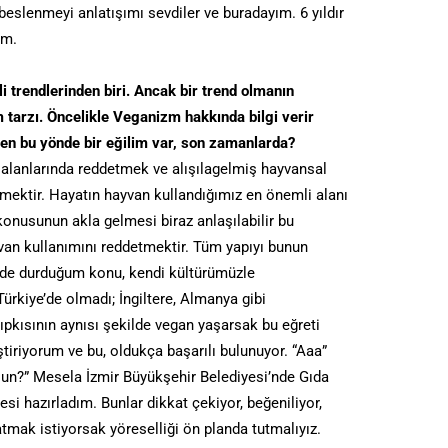
 beslenmeyi anlatışımı sevdiler ve buradayım. 6 yıldır
um.
trendlerinden biri. Ancak bir trend olmanın
m tarzı. Öncelikle Veganizm hakkında bilgi verir
den bu yönde bir eğilim var, son zamanlarda?
 alanlarında reddetmek ve alışılagelmiş hayvansal
etmektir. Hayatın hayvan kullandığımız en önemli alanı
onusunun akla gelmesi biraz anlaşılabilir bu
van kullanımını reddetmektir. Tüm yapıyı bunun
nde durduğum konu, kendi kültürümüzle
rkiye’de olmadı; İngiltere, Almanya gibi
ıpkısının aynısı şekilde vegan yaşarsak bu eğreti
ştiriyorum ve bu, oldukça başarılı bulunuyor. “Aaa”
rsun?” Mesela İzmir Büyükşehir Belediyesi’nde Gıda
i hazırladım. Bunlar dikkat çekiyor, beğeniliyor,
latmak istiyorsak yöreselliği ön planda tutmalıyız.