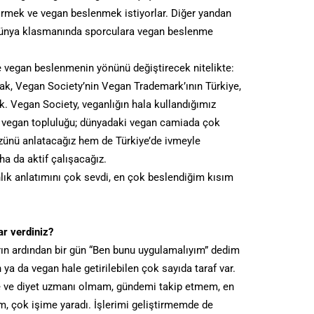
görmek ve vegan beslenmek istiyorlar. Diğer yandan
dünya klasmanında sporculara vegan beslenme
de vegan beslenmenin yönünü değiştirecek nitelikte:
rak, Vegan Society’nin Vegan Trademark’ının Türkiye,
k. Vegan Society, veganlığın hala kullandığımız
lü vegan topluluğu; dünyadaki vegan camiada çok
 özünü anlatacağız hem de Türkiye’de ivmeyle
 da aktif çalışacağız.
ganlık anlatımını çok sevdi, en çok beslendiğim kısım
r verdiniz?
arın ardından bir gün “Ben bunu uygulamalıyım” dedim
ya da vegan hale getirilebilen çok sayıda taraf var.
me ve diyet uzmanı olmam, gündemi takip etmem, en
, çok işime yaradı. İşlerimi geliştirmemde de