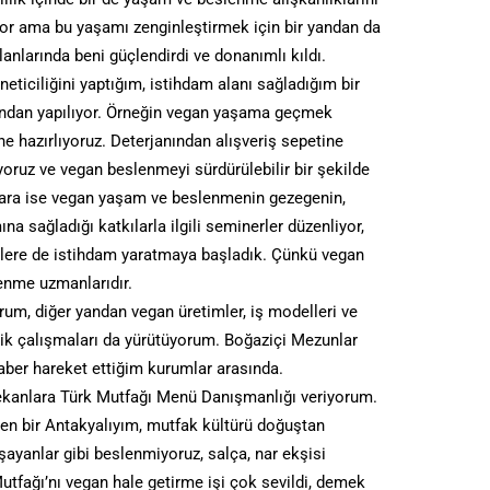
iyor ama bu yaşamı zenginleştirmek için bir yandan da
larında beni güçlendirdi ve donanımlı kıldı.
iciliğini yaptığım, istihdam alanı sağladığım bir
fından yapılıyor. Örneğin vegan yaşama geçmek
ne hazırlıyoruz. Deterjanından alışveriş sepetine
ruz ve vegan beslenmeyi sürdürülebilir bir şekilde
lara ise vegan yaşam ve beslenmenin gezegenin,
na sağladığı katkılarla ilgili seminerler düzenliyor,
enlere de istihdam yaratmaya başladık. Çünkü vegan
lenme uzmanlarıdır.
m, diğer yandan vegan üretimler, iş modelleri ve
şvik çalışmaları da yürütüyorum. Boğaziçi Mezunlar
ber hareket ettiğim kurumlar arasında.
ekanlara Türk Mutfağı Menü Danışmanlığı veriyorum.
en bir Antakyalıyım, mutfak kültürü doğuştan
aşayanlar gibi beslenmiyoruz, salça, nar ekşisi
tfağı’nı vegan hale getirme işi çok sevildi, demek