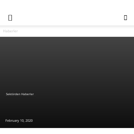
Haberler
Sektörden Haberler
Türkiye’den GPD Üyesi 2 Marka, Dünyanın
Perakende Devleri Arasında!
February 10, 2020