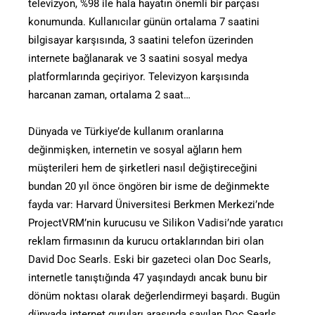
televizyon, %98 ile hala hayatın önemli bir parçası
konumunda. Kullanıcılar günün ortalama 7 saatini
bilgisayar karşısında, 3 saatini telefon üzerinden
internete bağlanarak ve 3 saatini sosyal medya
platformlarında geçiriyor. Televizyon karşısında
harcanan zaman, ortalama 2 saat…
Dünyada ve Türkiye’de kullanım oranlarına
değinmişken, internetin ve sosyal ağların hem
müşterileri hem de şirketleri nasıl değiştireceğini
bundan 20 yıl önce öngören bir isme de değinmekte
fayda var: Harvard Üniversitesi Berkmen Merkezi’nde
ProjectVRM’nin kurucusu ve Silikon Vadisi’nde yaratıcı
reklam firmasının da kurucu ortaklarından biri olan
David Doc Searls. Eski bir gazeteci olan Doc Searls,
internetle tanıştığında 47 yaşındaydı ancak bunu bir
dönüm noktası olarak değerlendirmeyi başardı. Bugün
dünyada internet guruları arasında sayılan Doc Searls,